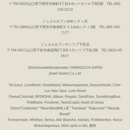
〒750-0025山口県下関市竹崎町4丁目4-8シーモール下関3階 TEL:083-
235-0123
ジュエルセブンゆめシティ店
〒751-0869山口県下関市伊倉新町3−1-1ゆめシティ1階 TEL:083-250-
7177
ジュエルセブンサンリブ下松店
〒744-0027山口県下松市南花岡6丁目8-1サンリブ下松1階 TEL:0833-45-
0577
Shimonoseki&Kudamatsu YAMAGUCHI JAPAN
Jewel Seven Co.,Ltd.
Toi-lueur ,LoveBond, HeartIsland, Mokumeganeya, AmourAmulet, Cher-
Luv, Neu Spur ,Lore Novel
PaveoChocotat, IRONOHA, &tique, Regalo, SaintPure, SomethingBlue,
PetitMarie, Poudroer, TwinsCupid, Anelli di Ginza
Disny”Cinderella” ”SteamBoatWILLIE” ”Fantasia” “Rapunzel” \"Beauty
Beast\"
Forevermark, Whithee, Seriux, Alie Blanche, Astralis, FirstIntention, Nocur
Mokumeganeya, Wish upon a star, 萬時