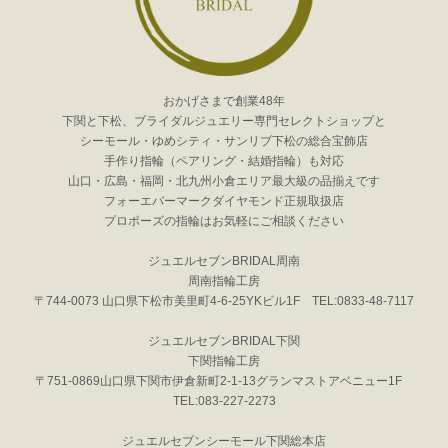
おかげさまで創業48年
下関と下松、ブライダルジュエリー専門セレクトショップと
シーモール・ゆめシティ・サンリブ下松の総合宝飾店
手作り指輪（ペアリング・結婚指輪）も対応
山口・広島・福岡・北九州小倉エリア最大級の品揃えです
フォーエバーマークダイヤモンド正規取扱店
プロポーズの指輪はお気軽にご相談ください
ジュエルセブンBRIDAL周南
周南指輪工房
〒744-0073 山口県下松市美里町4-6-25YKビル1F TEL:0833-48-7117
ジュエルセブンBRIDAL下関
下関指輪工房
〒751-0869山口県下関市伊倉新町2-1-13グランマストアベニュー1F
TEL:083-227-2273
ジュエルセブンシーモール下関総本店