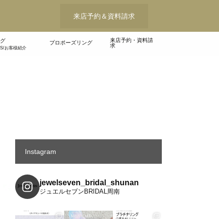
来店予約＆資料請求
来店予約・資料請
グ
プロポーズリング
求
WS/お客様紹介
Instagram
jewelseven_bridal_shunan
ジュエルセブンBRIDAL周南