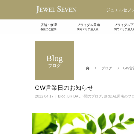
ジュエルセブン
店舗・修理
ブライダル周南
ブライダル下
各店のご案内
周南エリア最大級
関門エリア最大
Blog
ブログ
ブログ
GW営
GW営業日のお知らせ
2022.04.17
Blog
,
BRIDAL下関のブログ
,
BRIDAL周南のブ