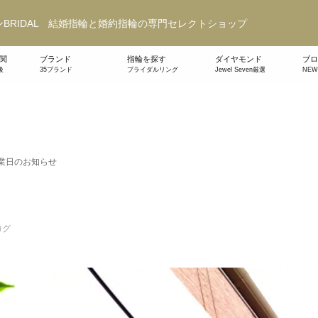
BRIDAL 結婚指輪と婚約指輪の専門セレクトショップ
関
ブランド
指輪を探す
ダイヤモンド
ブロ
級
35ブランド
ブライダルリング
Jewel Seven厳選
NE
業日のお知らせ
ログ