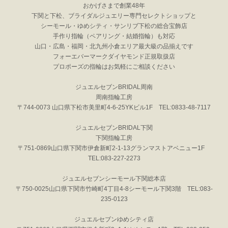
おかげさまで創業48年
下関と下松、ブライダルジュエリー専門セレクトショップと
シーモール・ゆめシティ・サンリブ下松の総合宝飾店
手作り指輪（ペアリング・結婚指輪）も対応
山口・広島・福岡・北九州小倉エリア最大級の品揃えです
フォーエバーマークダイヤモンド正規取扱店
プロポーズの指輪はお気軽にご相談ください
ジュエルセブンBRIDAL周南
周南指輪工房
〒744-0073 山口県下松市美里町4-6-25YKビル1F TEL:0833-48-7117
ジュエルセブンBRIDAL下関
下関指輪工房
〒751-0869山口県下関市伊倉新町2-1-13グランマストアベニュー1F
TEL:083-227-2273
ジュエルセブンシーモール下関総本店
〒750-0025山口県下関市竹崎町4丁目4-8シーモール下関3階 TEL:083-
235-0123
ジュエルセブンゆめシティ店