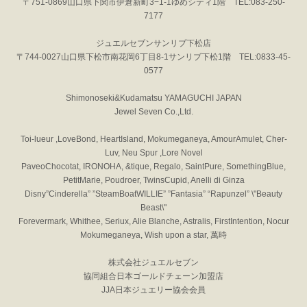
〒751-0869山口県下関市伊倉新町3−1-1ゆめシティ1階 TEL:083-250-
7177
ジュエルセブンサンリブ下松店
〒744-0027山口県下松市南花岡6丁目8-1サンリブ下松1階 TEL:0833-45-
0577
Shimonoseki&Kudamatsu YAMAGUCHI JAPAN
Jewel Seven Co.,Ltd.
Toi-lueur ,LoveBond, HeartIsland, Mokumeganeya, AmourAmulet, Cher-
Luv, Neu Spur ,Lore Novel
PaveoChocotat, IRONOHA, &tique, Regalo, SaintPure, SomethingBlue,
PetitMarie, Poudroer, TwinsCupid, Anelli di Ginza
Disny”Cinderella” ”SteamBoatWILLIE” ”Fantasia” “Rapunzel” \"Beauty
Beast\"
Forevermark, Whithee, Seriux, Alie Blanche, Astralis, FirstIntention, Nocur
Mokumeganeya, Wish upon a star, 萬時
株式会社ジュエルセブン
協同組合日本ゴールドチェーン加盟店
JJA日本ジュエリー協会会員