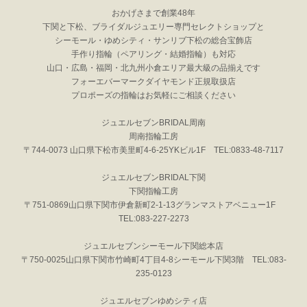
おかげさまで創業48年
下関と下松、ブライダルジュエリー専門セレクトショップと
シーモール・ゆめシティ・サンリブ下松の総合宝飾店
手作り指輪（ペアリング・結婚指輪）も対応
山口・広島・福岡・北九州小倉エリア最大級の品揃えです
フォーエバーマークダイヤモンド正規取扱店
プロポーズの指輪はお気軽にご相談ください
ジュエルセブンBRIDAL周南
周南指輪工房
〒744-0073 山口県下松市美里町4-6-25YKビル1F TEL:0833-48-7117
ジュエルセブンBRIDAL下関
下関指輪工房
〒751-0869山口県下関市伊倉新町2-1-13グランマストアベニュー1F
TEL:083-227-2273
ジュエルセブンシーモール下関総本店
〒750-0025山口県下関市竹崎町4丁目4-8シーモール下関3階 TEL:083-
235-0123
ジュエルセブンゆめシティ店