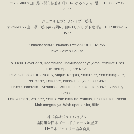
〒751-0869山口県下関市伊倉新町3−1-1ゆめシティ1階 TEL:083-250-
7177
ジュエルセブンサンリブ下松店
〒744-0027山口県下松市南花岡6丁目8-1サンリブ下松1階 TEL:0833-45-
0577
Shimonoseki&Kudamatsu YAMAGUCHI JAPAN
Jewel Seven Co.,Ltd.
Toi-lueur ,LoveBond, HeartIsland, Mokumeganeya, AmourAmulet, Cher-
Luv, Neu Spur ,Lore Novel
PaveoChocotat, IRONOHA, &tique, Regalo, SaintPure, SomethingBlue,
PetitMarie, Poudroer, TwinsCupid, Anelli di Ginza
Disny”Cinderella” ”SteamBoatWILLIE” ”Fantasia” “Rapunzel” \"Beauty
Beast\"
Forevermark, Whithee, Seriux, Alie Blanche, Astralis, FirstIntention, Nocur
Mokumeganeya, Wish upon a star, 萬時
株式会社ジュエルセブン
協同組合日本ゴールドチェーン加盟店
JJA日本ジュエリー協会会員