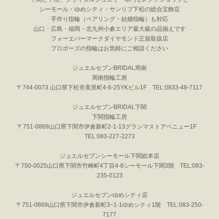
シーモール・ゆめシティ・サンリブ下松の総合宝飾店
手作り指輪（ペアリング・結婚指輪）も対応
山口・広島・福岡・北九州小倉エリア最大級の品揃えです
フォーエバーマークダイヤモンド正規取扱店
プロポーズの指輪はお気軽にご相談ください
ジュエルセブンBRIDAL周南
周南指輪工房
〒744-0073 山口県下松市美里町4-6-25YKビル1F TEL:0833-48-7117
ジュエルセブンBRIDAL下関
下関指輪工房
〒751-0869山口県下関市伊倉新町2-1-13グランマストアベニュー1F
TEL:083-227-2273
ジュエルセブンシーモール下関総本店
〒750-0025山口県下関市竹崎町4丁目4-8シーモール下関3階 TEL:083-
235-0123
ジュエルセブンゆめシティ店
〒751-0869山口県下関市伊倉新町3−1-1ゆめシティ1階 TEL:083-250-
7177