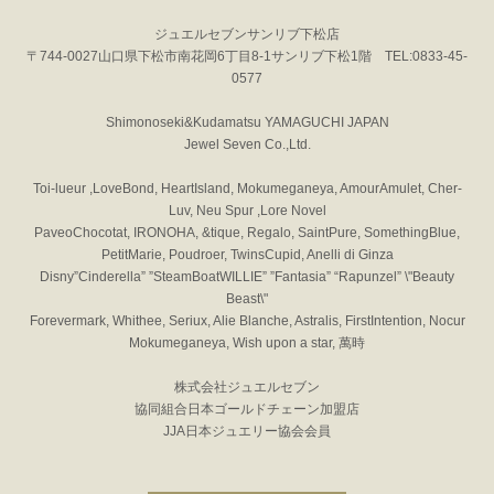
ジュエルセブンサンリブ下松店
〒744-0027山口県下松市南花岡6丁目8-1サンリブ下松1階 TEL:0833-45-
0577
Shimonoseki&Kudamatsu YAMAGUCHI JAPAN
Jewel Seven Co.,Ltd.
Toi-lueur ,LoveBond, HeartIsland, Mokumeganeya, AmourAmulet, Cher-
Luv, Neu Spur ,Lore Novel
PaveoChocotat, IRONOHA, &tique, Regalo, SaintPure, SomethingBlue,
PetitMarie, Poudroer, TwinsCupid, Anelli di Ginza
Disny”Cinderella” ”SteamBoatWILLIE” ”Fantasia” “Rapunzel” \"Beauty
Beast\"
Forevermark, Whithee, Seriux, Alie Blanche, Astralis, FirstIntention, Nocur
Mokumeganeya, Wish upon a star, 萬時
株式会社ジュエルセブン
協同組合日本ゴールドチェーン加盟店
JJA日本ジュエリー協会会員