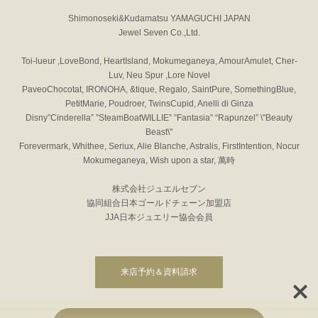
Shimonoseki&Kudamatsu YAMAGUCHI JAPAN
Jewel Seven Co.,Ltd.
Toi-lueur ,LoveBond, HeartIsland, Mokumeganeya, AmourAmulet, Cher-
Luv, Neu Spur ,Lore Novel
PaveoChocotat, IRONOHA, &tique, Regalo, SaintPure, SomethingBlue,
PetitMarie, Poudroer, TwinsCupid, Anelli di Ginza
Disny”Cinderella” ”SteamBoatWILLIE” ”Fantasia” “Rapunzel” \"Beauty
Beast\"
Forevermark, Whithee, Seriux, Alie Blanche, Astralis, FirstIntention, Nocur
Mokumeganeya, Wish upon a star, 萬時
株式会社ジュエルセブン
協同組合日本ゴールドチェーン加盟店
JJA日本ジュエリー協会会員
来店予約＆資料請求