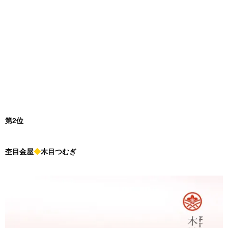
第2位
杢目金屋
◆
木目つむぎ