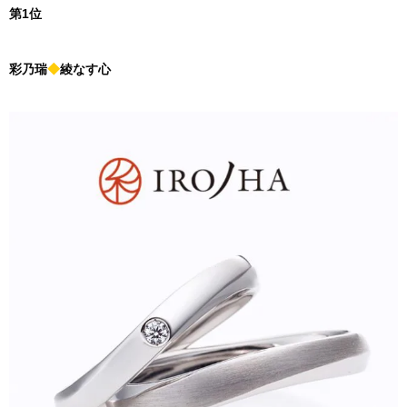
第1位
彩乃瑞
◆
綾なす心