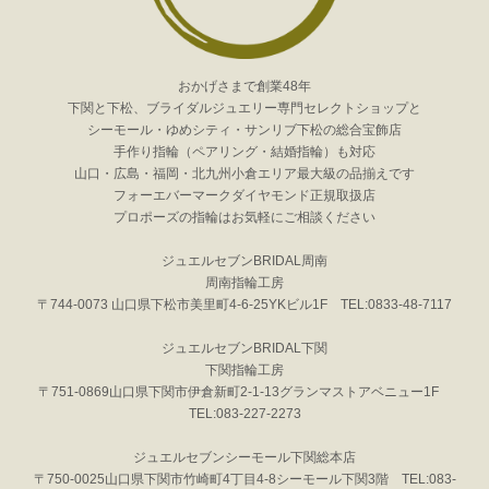
おかげさまで創業48年
下関と下松、ブライダルジュエリー専門セレクトショップと
シーモール・ゆめシティ・サンリブ下松の総合宝飾店
手作り指輪（ペアリング・結婚指輪）も対応
山口・広島・福岡・北九州小倉エリア最大級の品揃えです
フォーエバーマークダイヤモンド正規取扱店
プロポーズの指輪はお気軽にご相談ください
ジュエルセブンBRIDAL周南
周南指輪工房
〒744-0073 山口県下松市美里町4-6-25YKビル1F TEL:0833-48-7117
ジュエルセブンBRIDAL下関
下関指輪工房
〒751-0869山口県下関市伊倉新町2-1-13グランマストアベニュー1F
TEL:083-227-2273
ジュエルセブンシーモール下関総本店
〒750-0025山口県下関市竹崎町4丁目4-8シーモール下関3階 TEL:083-