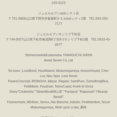
235-0123
ジュエルセブンゆめシティ店
〒751-0869山口県下関市伊倉新町3−1-1ゆめシティ1階 TEL:083-250-
7177
ジュエルセブンサンリブ下松店
〒744-0027山口県下松市南花岡6丁目8-1サンリブ下松1階 TEL:0833-45-
0577
Shimonoseki&Kudamatsu YAMAGUCHI JAPAN
Jewel Seven Co.,Ltd.
Toi-lueur ,LoveBond, HeartIsland, Mokumeganeya, AmourAmulet, Cher-
Luv, Neu Spur ,Lore Novel
PaveoChocotat, IRONOHA, &tique, Regalo, SaintPure, SomethingBlue,
PetitMarie, Poudroer, TwinsCupid, Anelli di Ginza
Disny”Cinderella” ”SteamBoatWILLIE” ”Fantasia” “Rapunzel” \"Beauty
Beast\"
Forevermark, Whithee, Seriux, Alie Blanche, Astralis, FirstIntention, Nocur
Mokumeganeya, Wish upon a star, 萬時