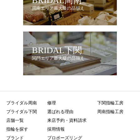
BRIDAL周南
周南エリア最大級の品揃え
BRIDAL下関
関門エリア最大級の品揃え
ブライダル周南
修理
下関指輪工房
ブライダル下関
選ばれる理由
周南指輪工房
店舗一覧
来店予約・資料請求
指輪を探す
採用情報
ブランド
プロポーズリング