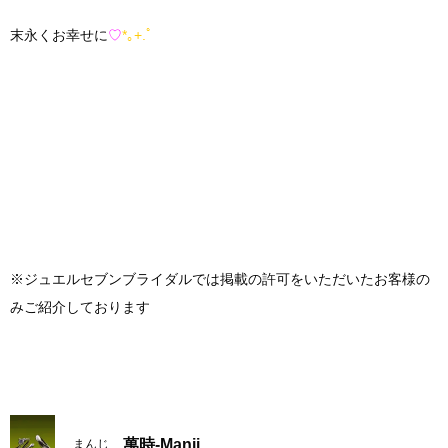
末永くお幸せに
♡
*｡+.ﾟ
※ジュエルセブンブライダルでは掲載の許可をいただいたお客様の
みご紹介しております
萬時-Manji
まんじ