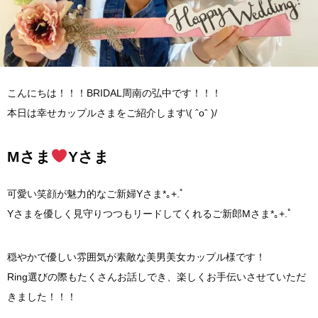
こんにちは！！！BRIDAL周南の弘中です！！！
本日は幸せカップルさまをご紹介します\( ˆoˆ )/
Mさま
Yさま
可愛い笑顔が魅力的なご新婦Yさま*｡+.ﾟ
Yさまを優しく見守りつつもリードしてくれるご新郎Mさま*｡+.ﾟ
穏やかで優しい雰囲気が素敵な美男美女カップル様です！
Ring選びの際もたくさんお話しでき、楽しくお手伝いさせていただ
きました！！！