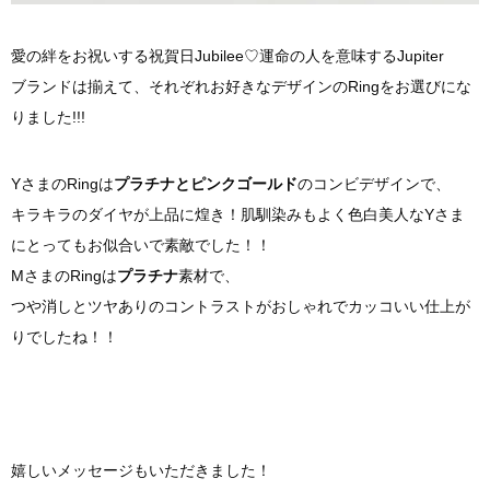
愛の絆をお祝いする祝賀日Jubilee♡運命の人を意味するJupiter
ブランドは揃えて、それぞれお好きなデザインのRingをお選びにな
りました!!!
YさまのRingは
プラチナとピンクゴールド
のコンビデザインで、
キラキラのダイヤが上品に煌き！肌馴染みもよく色白美人なYさま
にとってもお似合いで素敵でした！！
MさまのRingは
プラチナ
素材で、
つや消しとツヤありのコントラストがおしゃれでカッコいい仕上が
りでしたね！！
嬉しいメッセージもいただきました！