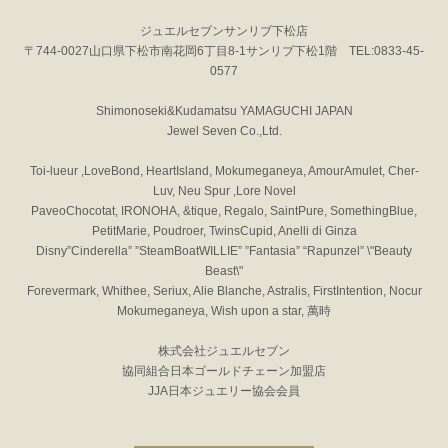
ジュエルセブンサンリブ下松店
〒744-0027山口県下松市南花岡6丁目8-1サンリブ下松1階 TEL:0833-45-
0577
Shimonoseki&Kudamatsu YAMAGUCHI JAPAN
Jewel Seven Co.,Ltd.
Toi-lueur ,LoveBond, HeartIsland, Mokumeganeya, AmourAmulet, Cher-
Luv, Neu Spur ,Lore Novel
PaveoChocotat, IRONOHA, &tique, Regalo, SaintPure, SomethingBlue,
PetitMarie, Poudroer, TwinsCupid, Anelli di Ginza
Disny”Cinderella” ”SteamBoatWILLIE” ”Fantasia” “Rapunzel” \"Beauty
Beast\"
Forevermark, Whithee, Seriux, Alie Blanche, Astralis, FirstIntention, Nocur
Mokumeganeya, Wish upon a star, 萬時
株式会社ジュエルセブン
協同組合日本ゴールドチェーン加盟店
JJA日本ジュエリー協会会員