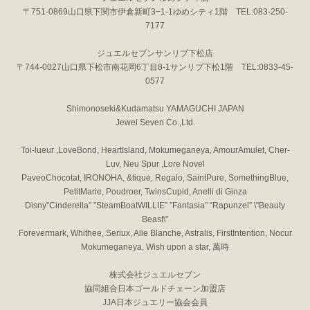
〒751-0869山口県下関市伊倉新町3−1-1ゆめシティ1階 TEL:083-250-
7177
ジュエルセブンサンリブ下松店
〒744-0027山口県下松市南花岡6丁目8-1サンリブ下松1階 TEL:0833-45-
0577
Shimonoseki&Kudamatsu YAMAGUCHI JAPAN
Jewel Seven Co.,Ltd.
Toi-lueur ,LoveBond, HeartIsland, Mokumeganeya, AmourAmulet, Cher-
Luv, Neu Spur ,Lore Novel
PaveoChocotat, IRONOHA, &tique, Regalo, SaintPure, SomethingBlue,
PetitMarie, Poudroer, TwinsCupid, Anelli di Ginza
Disny”Cinderella” ”SteamBoatWILLIE” ”Fantasia” “Rapunzel” \"Beauty
Beast\"
Forevermark, Whithee, Seriux, Alie Blanche, Astralis, FirstIntention, Nocur
Mokumeganeya, Wish upon a star, 萬時
株式会社ジュエルセブン
協同組合日本ゴールドチェーン加盟店
JJA日本ジュエリー協会会員