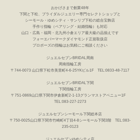
おかげさまで創業48年
下関と下松、ブライダルジュエリー専門セレクトショップと
シーモール・ゆめシティ・サンリブ下松の総合宝飾店
手作り指輪（ペアリング・結婚指輪）も対応
山口・広島・福岡・北九州小倉エリア最大級の品揃えです
フォーエバーマークダイヤモンド正規取扱店
プロポーズの指輪はお気軽にご相談ください
ジュエルセブンBRIDAL周南
周南指輪工房
〒744-0073 山口県下松市美里町4-6-25YKビル1F TEL:0833-48-7117
ジュエルセブンBRIDAL下関
下関指輪工房
〒751-0869山口県下関市伊倉新町2-1-13グランマストアベニュー1F
TEL:083-227-2273
ジュエルセブンシーモール下関総本店
〒750-0025山口県下関市竹崎町4丁目4-8シーモール下関3階 TEL:083-
235-0123
ジュエルセブンゆめシティ店