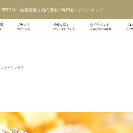
BRIDAL 結婚指輪と婚約指輪の専門セレクトショップ
関
ブランド
指輪を探す
ダイヤモンド
ブロ
級
35ブランド
ブライダルリング
Jewel Seven厳選
NE
コンビリング?