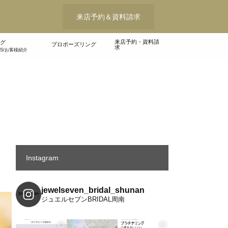
来店予約＆資料請求
来店予約・資料請
グ
プロポーズリング
求
WS/お客様紹介
Instagram
jewelseven_bridal_shunan
ジュエルセブンBRIDAL周南