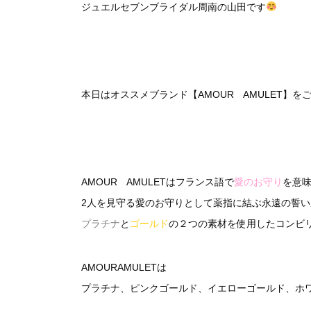
ジュエルセブンブライダル周南の山田です
本日はオススメブランド【AMOUR AMULET】を
AMOUR AMULETはフランス語で
愛のお守り
を意
2人を見守る愛のお守りとして薬指に結ぶ永遠の誓
プラチナ
と
ゴールド
の２つの素材を使用したコンビ
AMOURAMULETは
プラチナ、ピンクゴールド、イエローゴールド、ホ