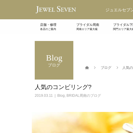
ジュエルセブン
店舗・修理
ブライダル周南
ブライダル下
各店のご案内
周南エリア最大級
関門エリア最大
Blog
ブログ
ブログ
人気の
人気のコンビリング?
2019.03.11
Blog
,
BRIDAL周南のブログ