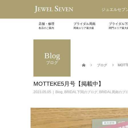
ジュエルセブン
店舗・修理
ブライダル周南
ブライダル下
各店のご案内
周南エリア最大級
関門エリア最大
Blog
ブログ
ブログ
MOT
MOTTEKE5月号【掲載中】
2023.05.05
Blog
,
BRIDAL下関のブログ
,
BRIDAL周南のブ