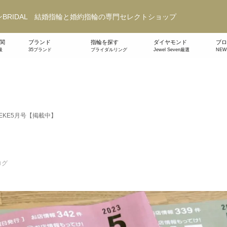
BRIDAL 結婚指輪と婚約指輪の専門セレクトショップ
関
ブランド
指輪を探す
ダイヤモンド
ブロ
級
35ブランド
ブライダルリング
Jewel Seven厳選
NE
TEKE5月号【掲載中】
ログ