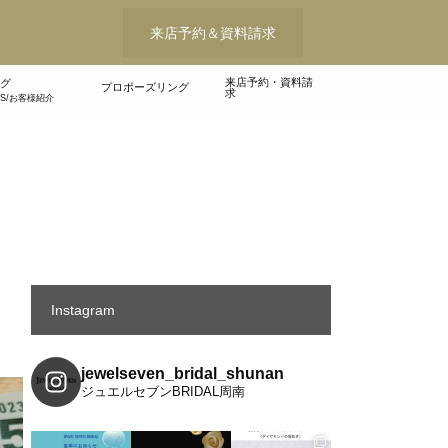
来店予約＆資料請求
来店予約・資料請
グ
プロポーズリング
求
WS/お客様紹介
Instagram
jewelseven_bridal_shunan
ジュエルセブンBRIDAL周南