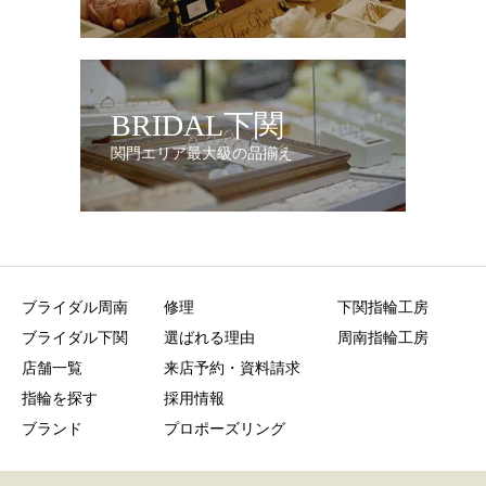
BRIDAL下関
関門エリア最大級の品揃え
ブライダル周南
修理
下関指輪工房
ブライダル下関
選ばれる理由
周南指輪工房
店舗一覧
来店予約・資料請求
指輪を探す
採用情報
ブランド
プロポーズリング