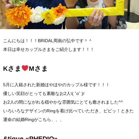
こんにちは！！！BRIDAL周南の弘中です＾＾
本日は幸せカップルさまをご紹介します！！！
Kさま
Mさま
5月に入籍された新婚ほやほやのカップル様です！！！
優しい笑顔がとっても素敵なお2人\( ˆoˆ )/
お2人の間にながれる穏やかな雰囲気にとても癒されました^^
いろいろなデザインのRingを着け比べていただき、ビビッ！ときた
運命の結婚Ringがこちら、、、
&tique «PHEDIO»