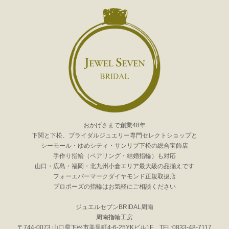
おかげさまで創業48年
下関と下松、ブライダルジュエリー専門セレクトショップと
シーモール・ゆめシティ・サンリブ下松の総合宝飾店
手作り指輪（ペアリング・結婚指輪）も対応
山口・広島・福岡・北九州小倉エリア最大級の品揃えです
フォーエバーマークダイヤモンド正規取扱店
プロポーズの指輪はお気軽にご相談ください
ジュエルセブンBRIDAL周南
周南指輪工房
〒744-0073 山口県下松市美里町4-6-25YKビル1F TEL:0833-48-7117