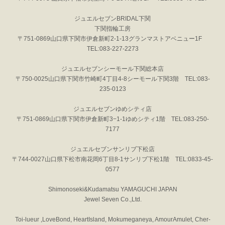
ジュエルセブンBRIDAL下関
下関指輪工房
〒751-0869山口県下関市伊倉新町2-1-13グランマストアベニュー1F
TEL:083-227-2273
ジュエルセブンシーモール下関総本店
〒750-0025山口県下関市竹崎町4丁目4-8シーモール下関3階 TEL:083-
235-0123
ジュエルセブンゆめシティ店
〒751-0869山口県下関市伊倉新町3−1-1ゆめシティ1階 TEL:083-250-
7177
ジュエルセブンサンリブ下松店
〒744-0027山口県下松市南花岡6丁目8-1サンリブ下松1階 TEL:0833-45-
0577
Shimonoseki&Kudamatsu YAMAGUCHI JAPAN
Jewel Seven Co.,Ltd.
Toi-lueur ,LoveBond, HeartIsland, Mokumeganeya, AmourAmulet, Cher-