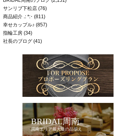
BRIDAL周南のブログ
(2,151)
サンリブ下松店
(76)
商品紹介 .: *:･
(811)
幸せカップル♪
(857)
指輪工房
(34)
社長のブログ
(41)
BRIDAL周南
周南エリア最大級の品揃え