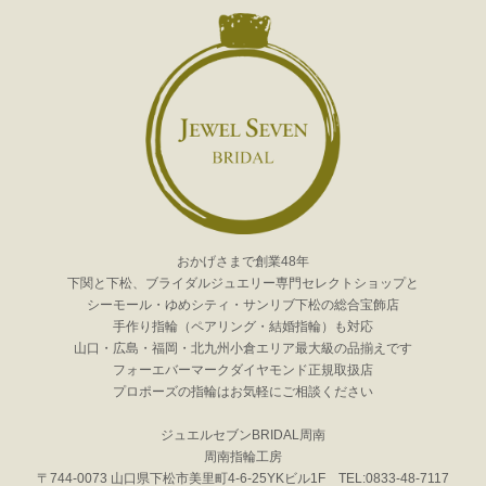
おかげさまで創業48年
下関と下松、ブライダルジュエリー専門セレクトショップと
シーモール・ゆめシティ・サンリブ下松の総合宝飾店
手作り指輪（ペアリング・結婚指輪）も対応
山口・広島・福岡・北九州小倉エリア最大級の品揃えです
フォーエバーマークダイヤモンド正規取扱店
プロポーズの指輪はお気軽にご相談ください
ジュエルセブンBRIDAL周南
周南指輪工房
〒744-0073 山口県下松市美里町4-6-25YKビル1F TEL:0833-48-7117