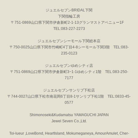
ジュエルセブンBRIDAL下関
下関指輪工房
〒751-0869山口県下関市伊倉新町2-1-13グランマストアベニュー1F
TEL:083-227-2273
ジュエルセブンシーモール下関総本店
〒750-0025山口県下関市竹崎町4丁目4-8シーモール下関3階 TEL:083-
235-0123
ジュエルセブンゆめシティ店
〒751-0869山口県下関市伊倉新町3−1-1ゆめシティ1階 TEL:083-250-
7177
ジュエルセブンサンリブ下松店
〒744-0027山口県下松市南花岡6丁目8-1サンリブ下松1階 TEL:0833-45-
0577
Shimonoseki&Kudamatsu YAMAGUCHI JAPAN
Jewel Seven Co.,Ltd.
Toi-lueur ,LoveBond, HeartIsland, Mokumeganeya, AmourAmulet, Cher-