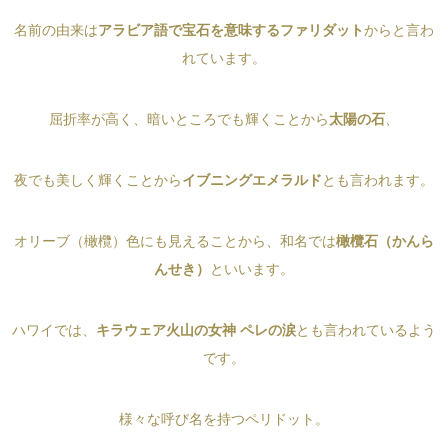
名前の由来は
アラビア語で宝石を意味するファリダット
からと言わ
れています。
屈折率が高く、暗いところでも輝くことから
太陽の石
、
夜でも美しく輝くことから
イブニングエメラルド
とも言われます。
オリーブ（橄欖）色にも見えることから、和名では
橄欖石（かんら
んせき）
といいます。
ハワイでは、
キラウェア火山の女神 ペレの涙
とも言われているよう
です。
様々な呼び名を持つペリドット。