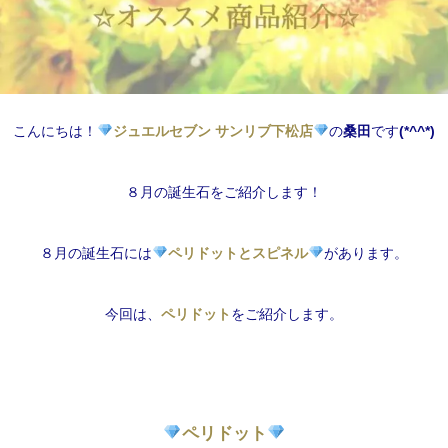
こんにちは！
ジュエルセブン サンリブ下松店
の
桑田
です
(*^^*)
８月の誕生石をご紹介します！
８月の誕生石には
ペリドットとスピネル
があります。
今回は、
ペリドット
をご紹介します。
ペリドット