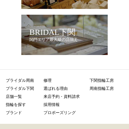
BRIDAL下関
関門エリア最大級の品揃え
ブライダル周南
修理
下関指輪工房
ブライダル下関
選ばれる理由
周南指輪工房
店舗一覧
来店予約・資料請求
指輪を探す
採用情報
ブランド
プロポーズリング