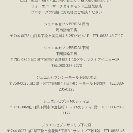
山口・広島・福岡・北九州小倉エリア最大級の品揃えです
フォーエバーマークダイヤモンド正規取扱店
プロポーズの指輪はお気軽にご相談ください
ジュエルセブンBRIDAL周南
周南指輪工房
〒744-0073 山口県下松市美里町4-6-25YKビル1F TEL:0833-48-7117
ジュエルセブンBRIDAL下関
下関指輪工房
〒751-0869山口県下関市伊倉新町2-1-13グランマストアベニュー1F
TEL:083-227-2273
ジュエルセブンシーモール下関総本店
〒750-0025山口県下関市竹崎町4丁目4-8シーモール下関3階 TEL:083-
235-0123
ジュエルセブンゆめシティ店
〒751-0869山口県下関市伊倉新町3−1-1ゆめシティ1階 TEL:083-250-
7177
ジュエルセブンサンリブ下松店
〒744-0027山口県下松市南花岡6丁目8-1サンリブ下松1階 TEL:0833-45-