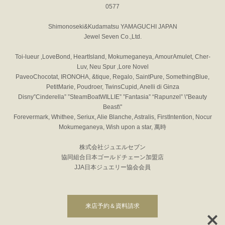
0577
Shimonoseki&Kudamatsu YAMAGUCHI JAPAN
Jewel Seven Co.,Ltd.
Toi-lueur ,LoveBond, HeartIsland, Mokumeganeya, AmourAmulet, Cher-
Luv, Neu Spur ,Lore Novel
PaveoChocotat, IRONOHA, &tique, Regalo, SaintPure, SomethingBlue,
PetitMarie, Poudroer, TwinsCupid, Anelli di Ginza
Disny”Cinderella” ”SteamBoatWILLIE” ”Fantasia” “Rapunzel” \"Beauty
Beast\"
Forevermark, Whithee, Seriux, Alie Blanche, Astralis, FirstIntention, Nocur
Mokumeganeya, Wish upon a star, 萬時
株式会社ジュエルセブン
協同組合日本ゴールドチェーン加盟店
JJA日本ジュエリー協会会員
来店予約＆資料請求