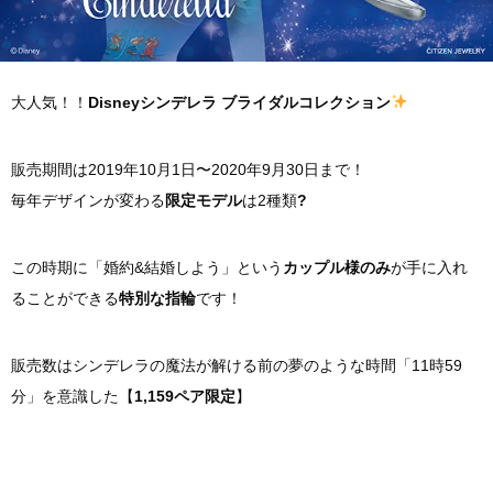
大人気！！
Disneyシンデレラ ブライダルコレクション
販売期間は2019年10月1日〜2020年9月30日まで！
毎年デザインが変わる
限定モデル
は2種類
?
この時期に「婚約&結婚しよう」という
カップル様のみ
が手に入れ
ることができる
特別な指輪
です！
販売数はシンデレラの魔法が解ける前の夢のような時間「11時59
分」を意識した【
1,159ペア限定
】