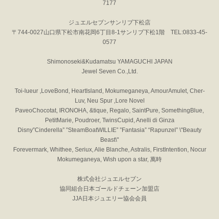
7177
ジュエルセブンサンリブ下松店
〒744-0027山口県下松市南花岡6丁目8-1サンリブ下松1階 TEL:0833-45-
0577
Shimonoseki&Kudamatsu YAMAGUCHI JAPAN
Jewel Seven Co.,Ltd.
Toi-lueur ,LoveBond, HeartIsland, Mokumeganeya, AmourAmulet, Cher-
Luv, Neu Spur ,Lore Novel
PaveoChocotat, IRONOHA, &tique, Regalo, SaintPure, SomethingBlue,
PetitMarie, Poudroer, TwinsCupid, Anelli di Ginza
Disny”Cinderella” ”SteamBoatWILLIE” ”Fantasia” “Rapunzel” \"Beauty
Beast\"
Forevermark, Whithee, Seriux, Alie Blanche, Astralis, FirstIntention, Nocur
Mokumeganeya, Wish upon a star, 萬時
株式会社ジュエルセブン
協同組合日本ゴールドチェーン加盟店
JJA日本ジュエリー協会会員