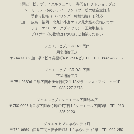
下関と下松、ブライダルジュエリー専門セレクトショップと
シーモール・ゆめシティ・サンリブ下松の総合宝飾店
手作り指輪（ペアリング・結婚指輪）も対応
山口・広島・福岡・北九州小倉エリア最大級の品揃えです
フォーエバーマークダイヤモンド正規取扱店
プロポーズの指輪はお気軽にご相談ください
ジュエルセブンBRIDAL周南
周南指輪工房
〒744-0073 山口県下松市美里町4-6-25YKビル1F TEL:0833-48-7117
ジュエルセブンBRIDAL下関
下関指輪工房
〒751-0869山口県下関市伊倉新町2-1-13グランマストアベニュー1F
TEL:083-227-2273
ジュエルセブンシーモール下関総本店
〒750-0025山口県下関市竹崎町4丁目4-8シーモール下関3階 TEL:083-
235-0123
ジュエルセブンゆめシティ店
〒751-0869山口県下関市伊倉新町3−1-1ゆめシティ1階 TEL:083-250-