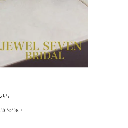
しい。
° ))/.:+