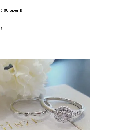
0 open!!
！！