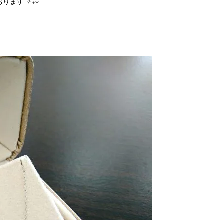
ります˚✧₊⁎