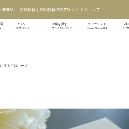
BRIDAL 結婚指輪と婚約指輪の専門セレクトショップ
関
ブランド
指輪を探す
ダイヤモンド
ブロ
級
35ブランド
ブライダルリング
Jewel Seven厳選
NE
に残るプロポーズ