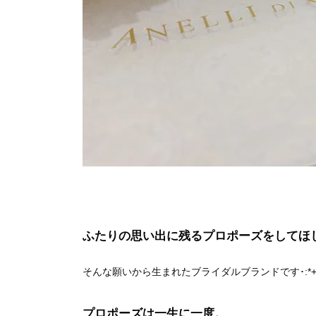
ふたりの思い出に残るプロポーズをしてほ
そんな願いから生まれたブライダルブランドです･:*+.\(( °ω
プロポーズは一生に一度。