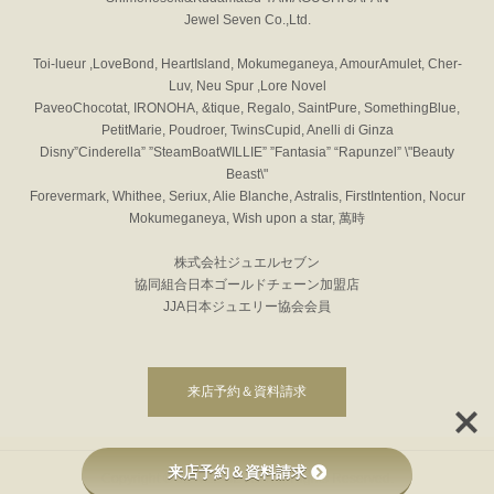
Jewel Seven Co.,Ltd.
Toi-lueur ,LoveBond, HeartIsland, Mokumeganeya, AmourAmulet, Cher-
Luv, Neu Spur ,Lore Novel
PaveoChocotat, IRONOHA, &tique, Regalo, SaintPure, SomethingBlue,
PetitMarie, Poudroer, TwinsCupid, Anelli di Ginza
Disny”Cinderella” ”SteamBoatWILLIE” ”Fantasia” “Rapunzel” \"Beauty
Beast\"
Forevermark, Whithee, Seriux, Alie Blanche, Astralis, FirstIntention, Nocur
Mokumeganeya, Wish upon a star, 萬時
株式会社ジュエルセブン
協同組合日本ゴールドチェーン加盟店
JJA日本ジュエリー協会会員
来店予約＆資料請求
来店予約＆資料請求
Copyright © JEWEL SEVEN All Rights Reserved.