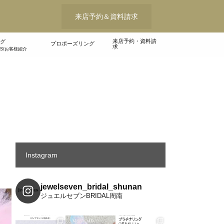
来店予約＆資料請求
来店予約・資料請
グ
プロポーズリング
求
WS/お客様紹介
Instagram
jewelseven_bridal_shunan
ジュエルセブンBRIDAL周南