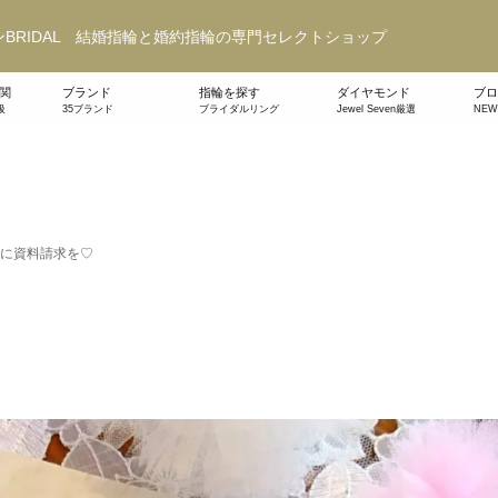
BRIDAL 結婚指輪と婚約指輪の専門セレクトショップ
関
ブランド
指輪を探す
ダイヤモンド
ブロ
級
35ブランド
ブライダルリング
Jewel Seven厳選
NE
に資料請求を♡