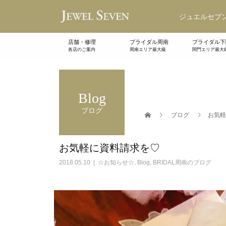
ジュエルセブン
店舗・修理
ブライダル周南
ブライダル下
各店のご案内
周南エリア最大級
関門エリア最大
Blog
ブログ
ブログ
お気軽
お気軽に資料請求を♡
2018.05.10
☆お知らせ☆
,
Blog
,
BRIDAL周南のブログ