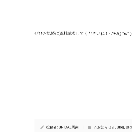
ぜひお気軽に資料請求してくださいね！･:*+.\(( °ω° ))/
投稿者:
BRIDAL周南
☆お知らせ☆
,
Blog
,
BR