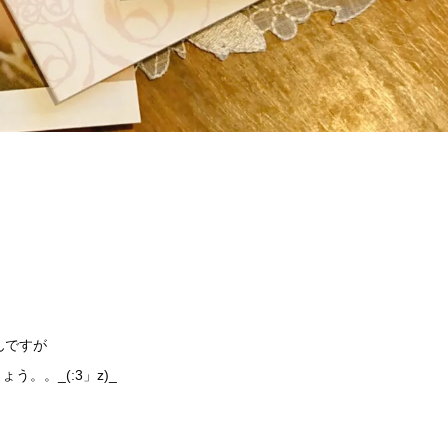
んですが
う。。_(:3」z)_