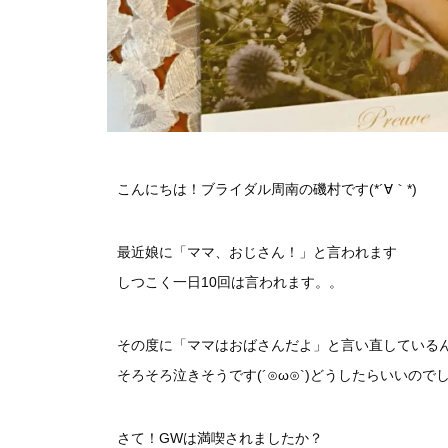
こんにちは！ブライダル周南の磯村です(*´∀｀*)
最近娘に「ママ、おじさん！」と言われます
しつこく一日10回は言われます。。
その度に「ママはおばさんだよ」と言い直している
そろそろ泣きそうです(´⊙ω⊙`)どうしたらいいのでしょ
さて！GWは満喫されましたか？