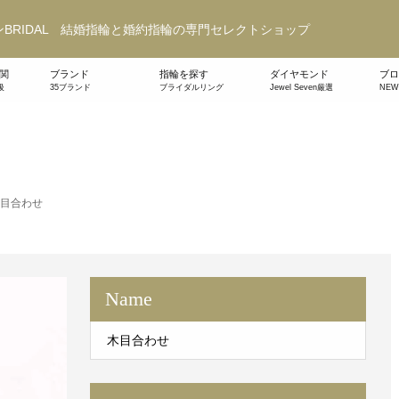
BRIDAL 結婚指輪と婚約指輪の専門セレクトショップ
関
ブランド
指輪を探す
ダイヤモンド
ブロ
級
35ブランド
ブライダルリング
Jewel Seven厳選
NE
目合わせ
Name
木目合わせ