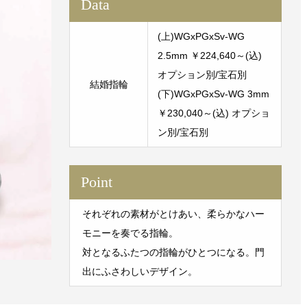
Data
(上)WGxPGxSv-WG
2.5mm ￥224,640～(込)
オプション別/宝石別
結婚指輪
(下)WGxPGxSv-WG 3mm
￥230,040～(込) オプショ
ン別/宝石別
Point
それぞれの素材がとけあい、柔らかなハー
モニーを奏でる指輪。
対となるふたつの指輪がひとつになる。門
出にふさわしいデザイン。