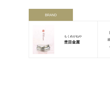
BRAND
もくめがねや
杢目金屋