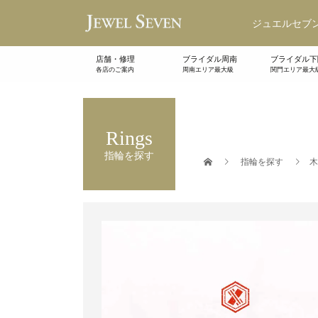
ジュエルセブン
店舗・修理
ブライダル周南
ブライダル下
各店のご案内
周南エリア最大級
関門エリア最大
Rings
指輪を探す
指輪を探す
木