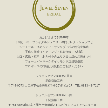
おかげさまで創業48年
下関と下松、ブライダルジュエリー専門セレクトショップと
シーモール・ゆめシティ・サンリブ下松の総合宝飾店
手作り指輪（ペアリング・結婚指輪）も対応
山口・広島・福岡・北九州小倉エリア最大級の品揃えです
フォーエバーマークダイヤモンド正規取扱店
プロポーズの指輪はお気軽にご相談ください
ジュエルセブンBRIDAL周南
周南指輪工房
〒744-0073 山口県下松市美里町4-6-25YKビル1F TEL:0833-48-7117
ジュエルセブンBRIDAL下関
下関指輪工房
〒751-0869山口県下関市伊倉新町2-1-13グランマストアベニュー1F