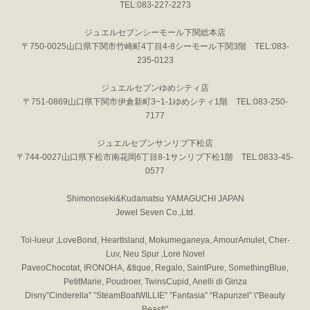
TEL:083-227-2273
ジュエルセブンシーモール下関総本店
〒750-0025山口県下関市竹崎町4丁目4-8シーモール下関3階 TEL:083-
235-0123
ジュエルセブンゆめシティ店
〒751-0869山口県下関市伊倉新町3−1-1ゆめシティ1階 TEL:083-250-
7177
ジュエルセブンサンリブ下松店
〒744-0027山口県下松市南花岡6丁目8-1サンリブ下松1階 TEL:0833-45-
0577
Shimonoseki&Kudamatsu YAMAGUCHI JAPAN
Jewel Seven Co.,Ltd.
Toi-lueur ,LoveBond, HeartIsland, Mokumeganeya, AmourAmulet, Cher-
Luv, Neu Spur ,Lore Novel
PaveoChocotat, IRONOHA, &tique, Regalo, SaintPure, SomethingBlue,
PetitMarie, Poudroer, TwinsCupid, Anelli di Ginza
Disny”Cinderella” ”SteamBoatWILLIE” ”Fantasia” “Rapunzel” \"Beauty
Beast\"