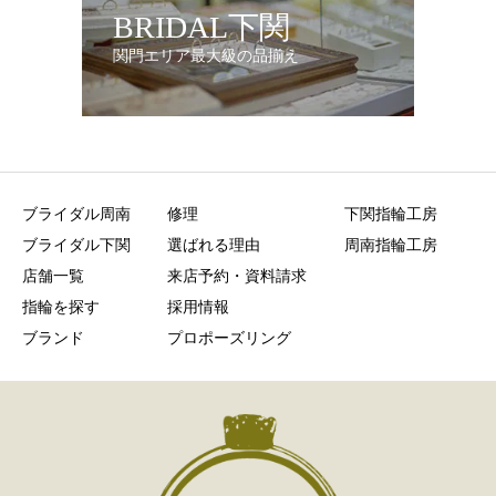
BRIDAL下関
関門エリア最大級の品揃え
ブライダル周南
修理
下関指輪工房
ブライダル下関
選ばれる理由
周南指輪工房
店舗一覧
来店予約・資料請求
指輪を探す
採用情報
ブランド
プロポーズリング