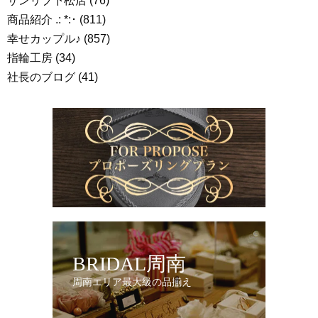
サンリブ下松店
(76)
商品紹介 .: *:･
(811)
幸せカップル♪
(857)
指輪工房
(34)
社長のブログ
(41)
BRIDAL周南
周南エリア最大級の品揃え