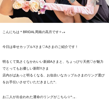
こんにちは＊BRIDAL周南の高月です✧₊⁎
今日は幸せカップルYさま♡Aさまのご紹介です！
明るくて気さくなかわいい新婦Aさまと、ちょっぴり天然♡が魅力
でとってもお優しい新郎Yさま
店内がぱあっと明るくなる、お似合いなカップルさまのリング選び
をお手伝いさせていただきました*:.
お二人が出会われた運命のリングがこちら☆*:.｡.