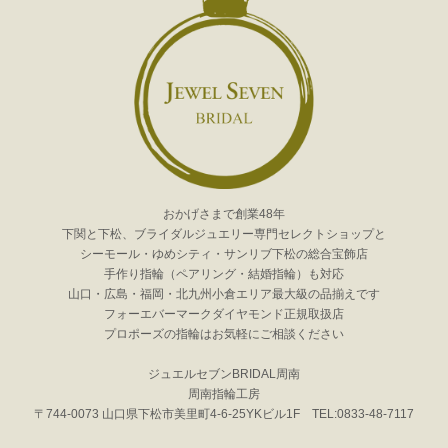
おかげさまで創業48年
下関と下松、ブライダルジュエリー専門セレクトショップと
シーモール・ゆめシティ・サンリブ下松の総合宝飾店
手作り指輪（ペアリング・結婚指輪）も対応
山口・広島・福岡・北九州小倉エリア最大級の品揃えです
フォーエバーマークダイヤモンド正規取扱店
プロポーズの指輪はお気軽にご相談ください
ジュエルセブンBRIDAL周南
周南指輪工房
〒744-0073 山口県下松市美里町4-6-25YKビル1F TEL:0833-48-7117