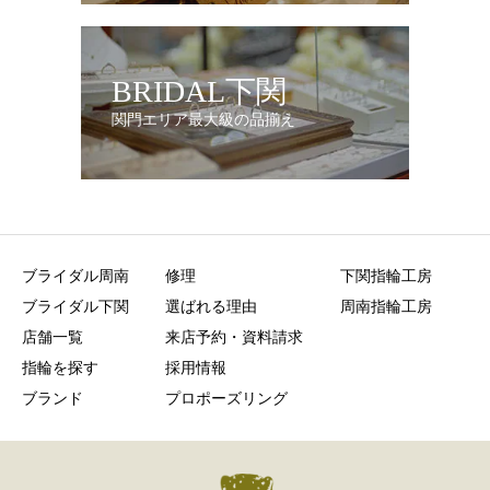
BRIDAL下関
関門エリア最大級の品揃え
ブライダル周南
修理
下関指輪工房
ブライダル下関
選ばれる理由
周南指輪工房
店舗一覧
来店予約・資料請求
指輪を探す
採用情報
ブランド
プロポーズリング