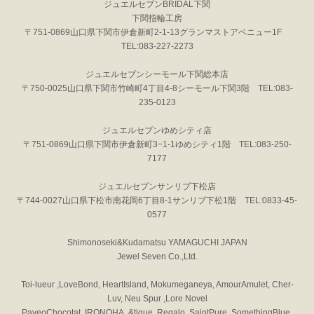
ジュエルセブンBRIDAL下関
下関指輪工房
〒751-0869山口県下関市伊倉新町2-1-13グランマストアベニュー1F
TEL:083-227-2273
ジュエルセブンシーモール下関総本店
〒750-0025山口県下関市竹崎町4丁目4-8シーモール下関3階 TEL:083-
235-0123
ジュエルセブンゆめシティ店
〒751-0869山口県下関市伊倉新町3−1-1ゆめシティ1階 TEL:083-250-
7177
ジュエルセブンサンリブ下松店
〒744-0027山口県下松市南花岡6丁目8-1サンリブ下松1階 TEL:0833-45-
0577
Shimonoseki&Kudamatsu YAMAGUCHI JAPAN
Jewel Seven Co.,Ltd.
Toi-lueur ,LoveBond, HeartIsland, Mokumeganeya, AmourAmulet, Cher-
Luv, Neu Spur ,Lore Novel
PaveoChocotat, IRONOHA, &tique, Regalo, SaintPure, SomethingBlue,