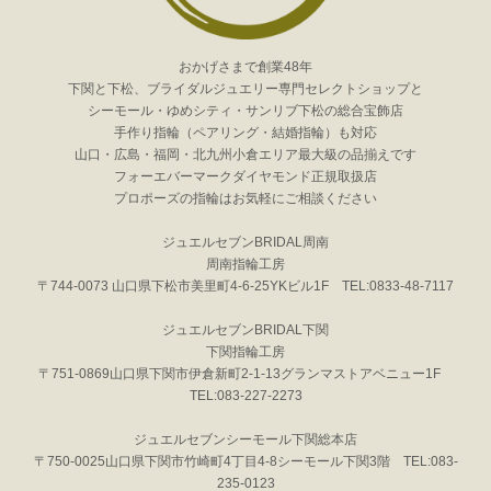
おかげさまで創業48年
下関と下松、ブライダルジュエリー専門セレクトショップと
シーモール・ゆめシティ・サンリブ下松の総合宝飾店
手作り指輪（ペアリング・結婚指輪）も対応
山口・広島・福岡・北九州小倉エリア最大級の品揃えです
フォーエバーマークダイヤモンド正規取扱店
プロポーズの指輪はお気軽にご相談ください
ジュエルセブンBRIDAL周南
周南指輪工房
〒744-0073 山口県下松市美里町4-6-25YKビル1F TEL:0833-48-7117
ジュエルセブンBRIDAL下関
下関指輪工房
〒751-0869山口県下関市伊倉新町2-1-13グランマストアベニュー1F
TEL:083-227-2273
ジュエルセブンシーモール下関総本店
〒750-0025山口県下関市竹崎町4丁目4-8シーモール下関3階 TEL:083-
235-0123