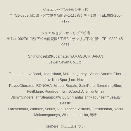
ジュエルセブンゆめシティ店
〒751-0869山口県下関市伊倉新町3−1-1ゆめシティ1階 TEL:083-250-
7177
ジュエルセブンサンリブ下松店
〒744-0027山口県下松市南花岡6丁目8-1サンリブ下松1階 TEL:0833-45-
0577
Shimonoseki&Kudamatsu YAMAGUCHI JAPAN
Jewel Seven Co.,Ltd.
Toi-lueur ,LoveBond, HeartIsland, Mokumeganeya, AmourAmulet, Cher-
Luv, Neu Spur ,Lore Novel
PaveoChocotat, IRONOHA, &tique, Regalo, SaintPure, SomethingBlue,
PetitMarie, Poudroer, TwinsCupid, Anelli di Ginza
Disny”Cinderella” ”SteamBoatWILLIE” ”Fantasia” “Rapunzel” \"Beauty
Beast\"
Forevermark, Whithee, Seriux, Alie Blanche, Astralis, FirstIntention, Nocur
Mokumeganeya, Wish upon a star, 萬時
株式会社ジュエルセブン