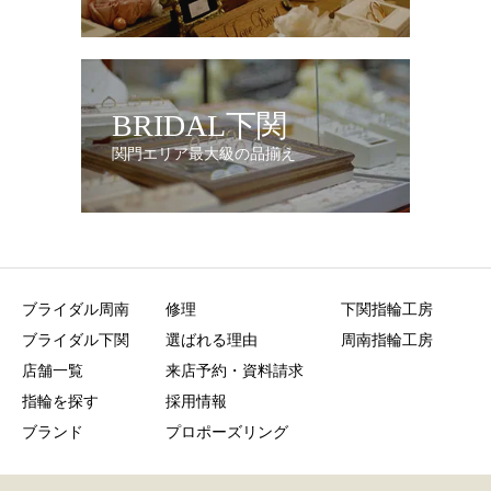
BRIDAL下関
関門エリア最大級の品揃え
ブライダル周南
修理
下関指輪工房
ブライダル下関
選ばれる理由
周南指輪工房
店舗一覧
来店予約・資料請求
指輪を探す
採用情報
ブランド
プロポーズリング