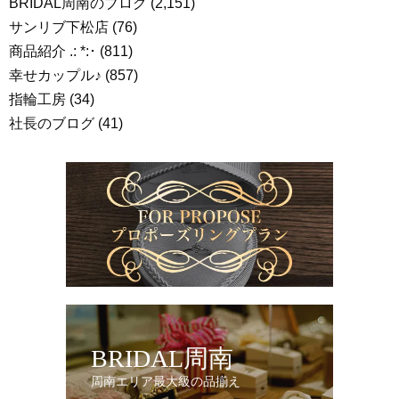
BRIDAL周南のブログ
(2,151)
サンリブ下松店
(76)
商品紹介 .: *:･
(811)
幸せカップル♪
(857)
指輪工房
(34)
社長のブログ
(41)
BRIDAL周南
周南エリア最大級の品揃え