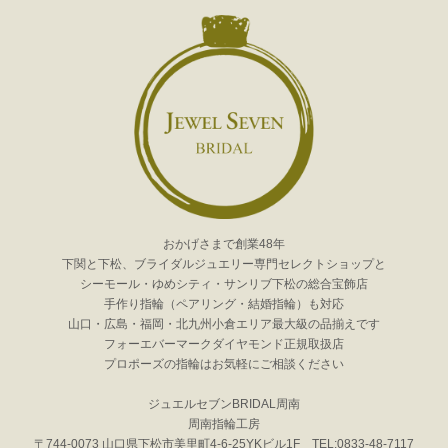
おかげさまで創業48年
下関と下松、ブライダルジュエリー専門セレクトショップと
シーモール・ゆめシティ・サンリブ下松の総合宝飾店
手作り指輪（ペアリング・結婚指輪）も対応
山口・広島・福岡・北九州小倉エリア最大級の品揃えです
フォーエバーマークダイヤモンド正規取扱店
プロポーズの指輪はお気軽にご相談ください
ジュエルセブンBRIDAL周南
周南指輪工房
〒744-0073 山口県下松市美里町4-6-25YKビル1F TEL:0833-48-7117