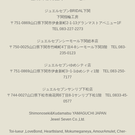
ジュエルセブンBRIDAL下関
下関指輪工房
〒751-0869山口県下関市伊倉新町2-1-13グランマストアベニュー1F
TEL:083-227-2273
ジュエルセブンシーモール下関総本店
〒750-0025山口県下関市竹崎町4丁目4-8シーモール下関3階 TEL:083-
235-0123
ジュエルセブンゆめシティ店
〒751-0869山口県下関市伊倉新町3−1-1ゆめシティ1階 TEL:083-250-
7177
ジュエルセブンサンリブ下松店
〒744-0027山口県下松市南花岡6丁目8-1サンリブ下松1階 TEL:0833-45-
0577
Shimonoseki&Kudamatsu YAMAGUCHI JAPAN
Jewel Seven Co.,Ltd.
Toi-lueur ,LoveBond, HeartIsland, Mokumeganeya, AmourAmulet, Cher-