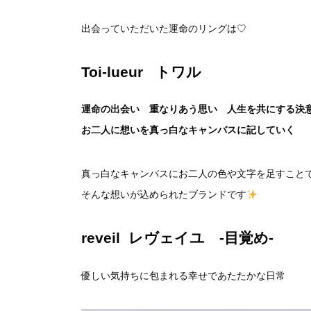
出会っていただいた運命のリングは♡
Toi-lueur トワル
運命の出会い 重なりあう思い 人生を共にする決
お二人に想いを真っ白なキャンバスに記していく
真っ白なキャンバスにお二人の色や文字を足すこと
そんな想いが込められたブランドです
reveil レヴェイユ -目覚め-
優しい気持ちに包まれる幸せであたたかな日常