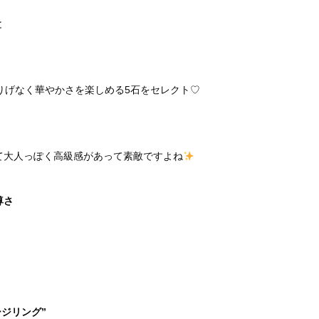
と
りげなく華やかさを楽しめる5石をセレクト♡
て大人っぽく高級感があって素敵ですよね
尊さ
ジリング”