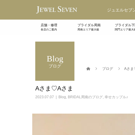
ジュエルセブン
店舗・修理
ブライダル周南
ブライダル下
各店のご案内
周南エリア最大級
関門エリア最大
Blog
ブログ
ブログ
Aさま
Aさま♡Aさま
2023.07.07
Blog
,
BRIDAL周南のブログ
,
幸せカップル♪