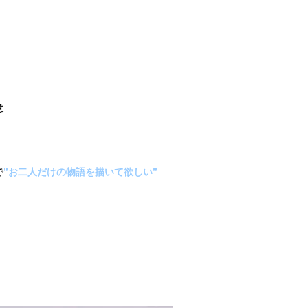
意
で
”お二人だけの物語を描いて欲しい”