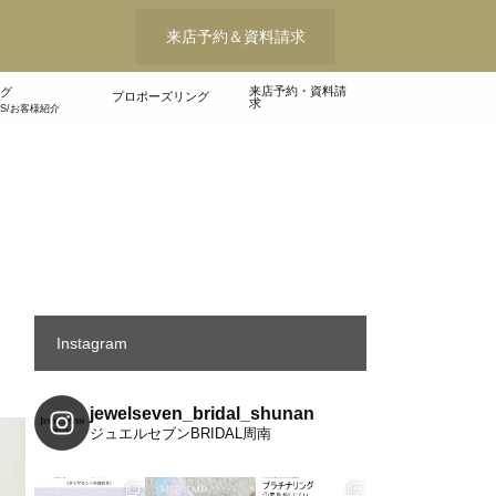
来店予約＆資料請求
来店予約・資料請
グ
プロポーズリング
求
WS/お客様紹介
Instagram
jewelseven_bridal_shunan
ジュエルセブンBRIDAL周南