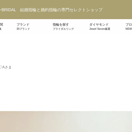
BRIDAL 結婚指輪と婚約指輪の専門セレクトショップ
関
ブランド
指輪を探す
ダイヤモンド
ブロ
級
35ブランド
ブライダルリング
Jewel Seven厳選
NE
♡Aさま