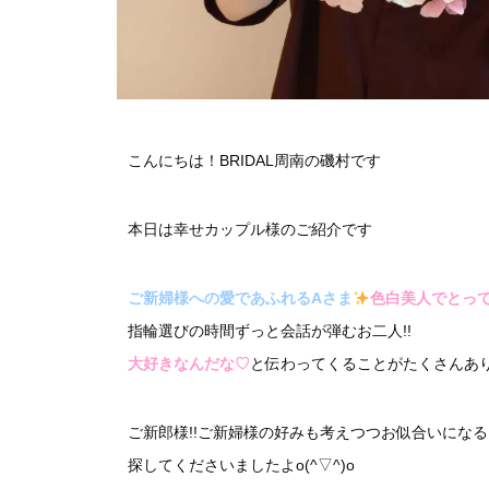
こんにちは！BRIDAL周南の磯村です
本日は幸せカップル様のご紹介です
ご新婦様への愛であふれるAさま
色白美人でとっ
指輪選びの時間ずっと会話が弾むお二人!!
大好きなんだな♡
と伝わってくることがたくさんあ
ご新郎様!!ご新婦様の好みも考えつつお似合いにな
探してくださいましたよo(^▽^)o