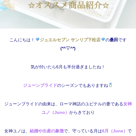
こんにちは！
ジュエルセブン サンリブ下松店
の
桑田
です
(*^▽^*)
気が付いたら6月も半分過ぎましたね！
ジューンブライド
のシーズンでもありますね
ジューンブライドの由来は、ローマ神話のユピテルの妻である
女神
ユノ（Juno）
からきており
女神ユノは、
結婚や出産の象徴
で、守っている月は
6月（June）
で