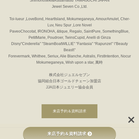
Shimonoseki&Kudamatsu YAMAGUCHI JAPAN
Jewel Seven Co.,Ltd.
Toi-lueur ,LoveBond, HeartIsland, Mokumeganeya, AmourAmulet, Cher-
Luv, Neu Spur ,Lore Novel
PaveoChocotat, IRONOHA, &tique, Regalo, SaintPure, SomethingBlue,
PetitMarie, Poudroer, TwinsCupid, Anelli di Ginza
Disny”Cinderella” ”SteamBoatWILLIE” ”Fantasia” “Rapunzel” \"Beauty
Beast\"
Forevermark, Whithee, Seriux, Alie Blanche, Astralis, FirstIntention, Nocur
Mokumeganeya, Wish upon a star, 萬時
株式会社ジュエルセブン
協同組合日本ゴールドチェーン加盟店
JJA日本ジュエリー協会会員
来店予約＆資料請求
来店予約＆資料請求
Copyright © JEWEL SEVEN All Rights Reserved.