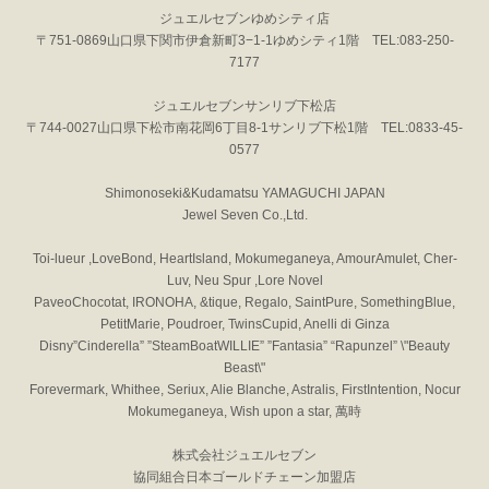
ジュエルセブンゆめシティ店
〒751-0869山口県下関市伊倉新町3−1-1ゆめシティ1階 TEL:083-250-
7177
ジュエルセブンサンリブ下松店
〒744-0027山口県下松市南花岡6丁目8-1サンリブ下松1階 TEL:0833-45-
0577
Shimonoseki&Kudamatsu YAMAGUCHI JAPAN
Jewel Seven Co.,Ltd.
Toi-lueur ,LoveBond, HeartIsland, Mokumeganeya, AmourAmulet, Cher-
Luv, Neu Spur ,Lore Novel
PaveoChocotat, IRONOHA, &tique, Regalo, SaintPure, SomethingBlue,
PetitMarie, Poudroer, TwinsCupid, Anelli di Ginza
Disny”Cinderella” ”SteamBoatWILLIE” ”Fantasia” “Rapunzel” \"Beauty
Beast\"
Forevermark, Whithee, Seriux, Alie Blanche, Astralis, FirstIntention, Nocur
Mokumeganeya, Wish upon a star, 萬時
株式会社ジュエルセブン
協同組合日本ゴールドチェーン加盟店