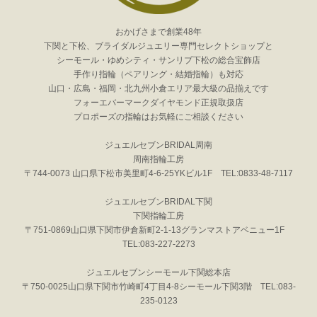
おかげさまで創業48年
下関と下松、ブライダルジュエリー専門セレクトショップと
シーモール・ゆめシティ・サンリブ下松の総合宝飾店
手作り指輪（ペアリング・結婚指輪）も対応
山口・広島・福岡・北九州小倉エリア最大級の品揃えです
フォーエバーマークダイヤモンド正規取扱店
プロポーズの指輪はお気軽にご相談ください
ジュエルセブンBRIDAL周南
周南指輪工房
〒744-0073 山口県下松市美里町4-6-25YKビル1F TEL:0833-48-7117
ジュエルセブンBRIDAL下関
下関指輪工房
〒751-0869山口県下関市伊倉新町2-1-13グランマストアベニュー1F
TEL:083-227-2273
ジュエルセブンシーモール下関総本店
〒750-0025山口県下関市竹崎町4丁目4-8シーモール下関3階 TEL:083-
235-0123