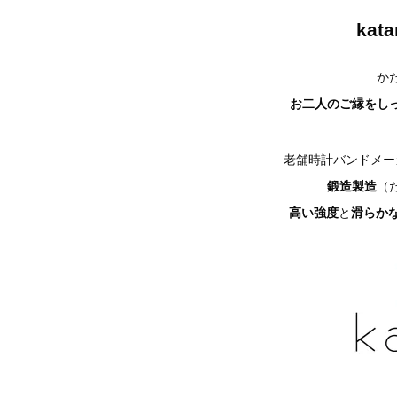
kat
か
お二人のご縁をし
老舗時計バンドメー
鍛造製造
（
高い強度
と
滑らか