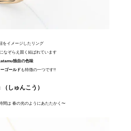
紐をイメージしたリング
になぞらえ固く結ばれています
katamu独自の色味
ローゴールド
も特徴の一つです!!
 （しゅんこう
）
時間は 春の光のようにあたたかく〜