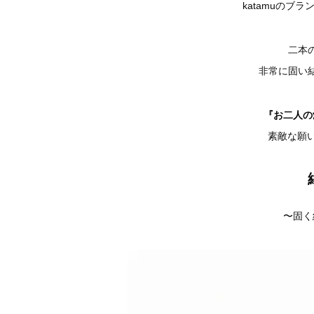
katamuのブ
二本
非常に固い
『お二人の
素敵な願
〜固く