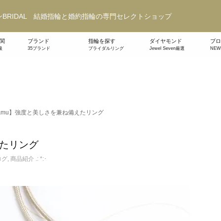
BRIDAL 結婚指輪と婚約指輪の専門セレクトショップ
関
ブランド
指輪を探す
ダイヤモンド
ブロ
級
35ブランド
ブライダルリング
Jewel Seven厳選
NE
tamu】強度と美しさを兼ね備えたリング
えたリング
ログ
,
商品紹介 .: *:･