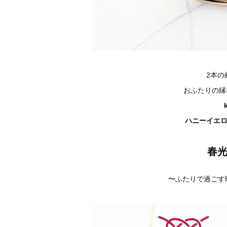
2本の
おふたりの縁
ハニーイエ
春光
〜ふたりで過ごす