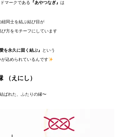
ランドマークである
『あやつなぎ』
は
の紐同士を結ぶ結び目が
結び方をモチーフにしています
愛を永久に固く結ぶ』
という
いが込められているんです
縁 （えにし
）
結ばれた、ふたりの縁〜