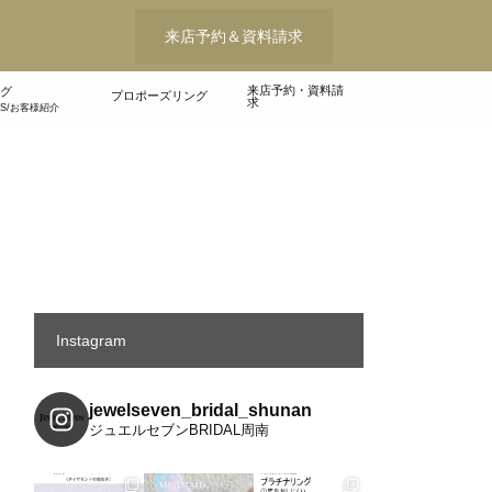
来店予約＆資料請求
来店予約・資料請
グ
プロポーズリング
求
WS/お客様紹介
Instagram
jewelseven_bridal_shunan
ジュエルセブンBRIDAL周南