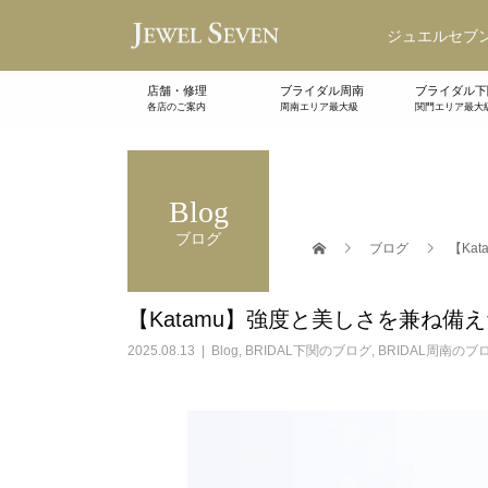
ジュエルセブン
店舗・修理
ブライダル周南
ブライダル下
各店のご案内
周南エリア最大級
関門エリア最大
Blog
ブログ
ブログ
【Ka
【Katamu】強度と美しさを兼ね備
2025.08.13
Blog
,
BRIDAL下関のブログ
,
BRIDAL周南のブ