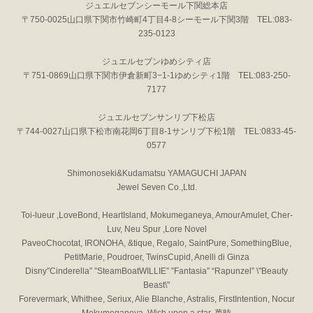
ジュエルセブンシーモール下関総本店
〒750-0025山口県下関市竹崎町4丁目4-8シーモール下関3階 TEL:083-
235-0123
ジュエルセブンゆめシティ店
〒751-0869山口県下関市伊倉新町3−1-1ゆめシティ1階 TEL:083-250-
7177
ジュエルセブンサンリブ下松店
〒744-0027山口県下松市南花岡6丁目8-1サンリブ下松1階 TEL:0833-45-
0577
Shimonoseki&Kudamatsu YAMAGUCHI JAPAN
Jewel Seven Co.,Ltd.
Toi-lueur ,LoveBond, HeartIsland, Mokumeganeya, AmourAmulet, Cher-
Luv, Neu Spur ,Lore Novel
PaveoChocotat, IRONOHA, &tique, Regalo, SaintPure, SomethingBlue,
PetitMarie, Poudroer, TwinsCupid, Anelli di Ginza
Disny”Cinderella” ”SteamBoatWILLIE” ”Fantasia” “Rapunzel” \"Beauty
Beast\"
Forevermark, Whithee, Seriux, Alie Blanche, Astralis, FirstIntention, Nocur
Mokumeganeya, Wish upon a star, 萬時