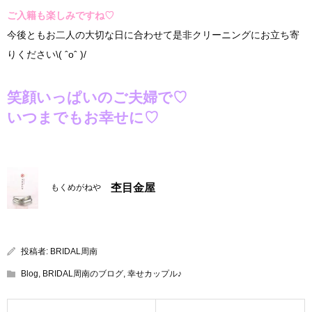
ご入籍も楽しみですね♡
今後ともお二人の大切な日に合わせて是非クリーニングにお立ち寄
りください\( ˆoˆ )/
笑顔いっぱいのご夫婦で♡
いつまでもお幸せに♡
杢目金屋
もくめがねや
投稿者:
BRIDAL周南
Blog
,
BRIDAL周南のブログ
,
幸せカップル♪