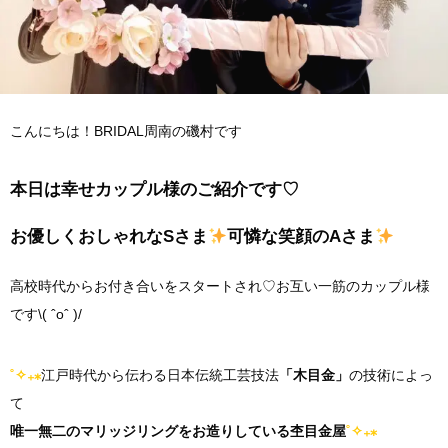
こんにちは！BRIDAL周南の磯村です
本日は幸せカップル様のご紹介です♡
お優しくおしゃれなSさま
可憐な笑顔のAさま
高校時代からお付き合いをスタートされ♡お互い一筋のカップル様
です\( ˆoˆ )/
˚✧₊⁎
江戸時代から伝わる日本伝統工芸技法
「木目金」
の技術によっ
て
唯一無二のマリッジリングをお造りしている杢目金屋
˚✧₊⁎