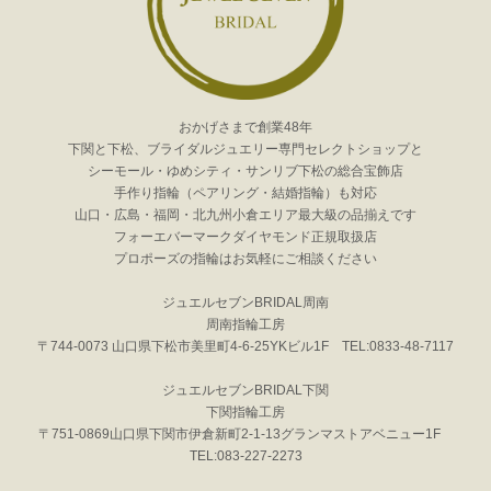
おかげさまで創業48年
下関と下松、ブライダルジュエリー専門セレクトショップと
シーモール・ゆめシティ・サンリブ下松の総合宝飾店
手作り指輪（ペアリング・結婚指輪）も対応
山口・広島・福岡・北九州小倉エリア最大級の品揃えです
フォーエバーマークダイヤモンド正規取扱店
プロポーズの指輪はお気軽にご相談ください
ジュエルセブンBRIDAL周南
周南指輪工房
〒744-0073 山口県下松市美里町4-6-25YKビル1F TEL:0833-48-7117
ジュエルセブンBRIDAL下関
下関指輪工房
〒751-0869山口県下関市伊倉新町2-1-13グランマストアベニュー1F
TEL:083-227-2273