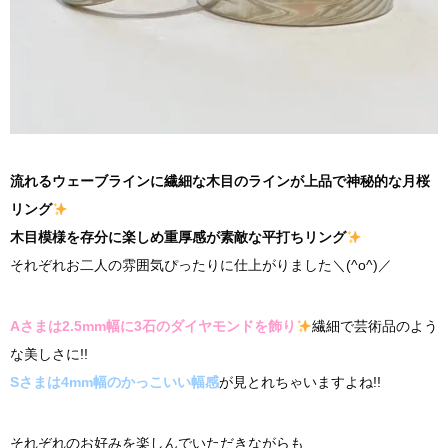
流れるウェーブラインに繊細な木目のラインが上品で神秘的な月桜
リング
木目模様を存分に楽しめ重厚感が素敵な平打ちリング
それぞれお二人の雰囲気ぴったりに仕上がりました＼(^o^)／
Aさまは2.5mm幅に3石のダイヤモンドを飾り
繊細で芸術品のよう
な美しさに!!
Sさまは4mm幅のかっこいい幅感
が見とれちゃいますよね!!
それぞれのお好みを楽しんでいただきながらも