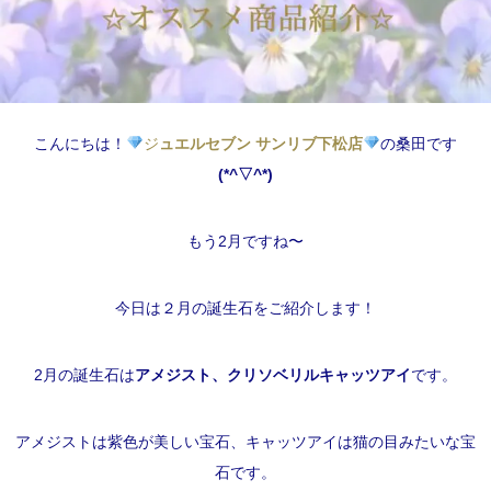
こんにちは！
ジ
ュエルセブン サンリブ下松店
の桑田です
(*^▽^*)
もう2月ですね〜
今日は２月の誕生石をご紹介します！
2月の誕生石は
アメジスト、クリソベリルキャッツアイ
です。
アメジストは紫色が美しい宝石、キャッツアイは猫の目みたいな宝
石です。