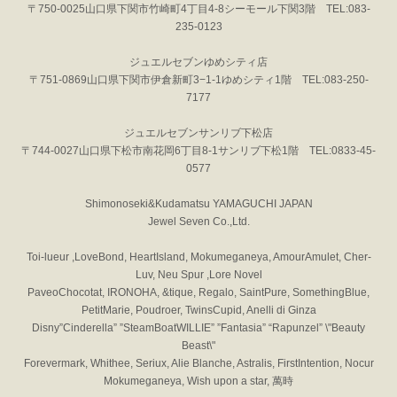
〒750-0025山口県下関市竹崎町4丁目4-8シーモール下関3階 TEL:083-
235-0123
ジュエルセブンゆめシティ店
〒751-0869山口県下関市伊倉新町3−1-1ゆめシティ1階 TEL:083-250-
7177
ジュエルセブンサンリブ下松店
〒744-0027山口県下松市南花岡6丁目8-1サンリブ下松1階 TEL:0833-45-
0577
Shimonoseki&Kudamatsu YAMAGUCHI JAPAN
Jewel Seven Co.,Ltd.
Toi-lueur ,LoveBond, HeartIsland, Mokumeganeya, AmourAmulet, Cher-
Luv, Neu Spur ,Lore Novel
PaveoChocotat, IRONOHA, &tique, Regalo, SaintPure, SomethingBlue,
PetitMarie, Poudroer, TwinsCupid, Anelli di Ginza
Disny”Cinderella” ”SteamBoatWILLIE” ”Fantasia” “Rapunzel” \"Beauty
Beast\"
Forevermark, Whithee, Seriux, Alie Blanche, Astralis, FirstIntention, Nocur
Mokumeganeya, Wish upon a star, 萬時