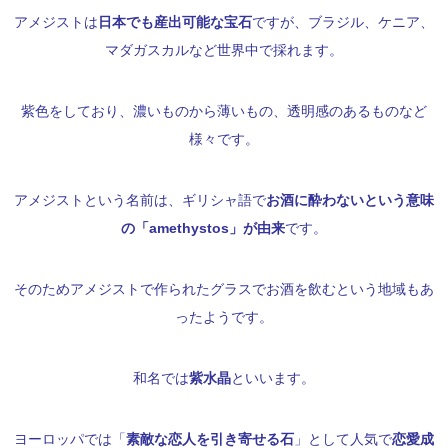
アメジストは
日本でも産出可能な宝石
ですが、ブラジル、ケニア、
マダガスカルなど世界中で採れます。
紫色をしており、濃いものから薄いもの、透明感のあるものなど
様々です。
アメジストという名前は、ギリシャ語で
お酒に酔わないという意味
の「amethystos」が由来
です。
そのためアメジストで作られたグラスでお酒を飲むという地域もあ
ったようです。
和名では
紫水晶
といいます。
ヨーロッパでは「
素敵な恋人を引き寄せる石
」として人気で
恋愛成