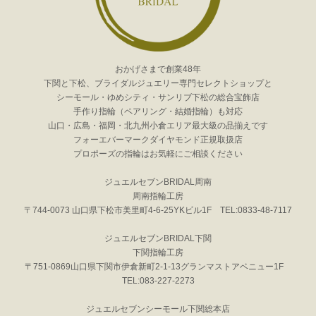
おかげさまで創業48年
下関と下松、ブライダルジュエリー専門セレクトショップと
シーモール・ゆめシティ・サンリブ下松の総合宝飾店
手作り指輪（ペアリング・結婚指輪）も対応
山口・広島・福岡・北九州小倉エリア最大級の品揃えです
フォーエバーマークダイヤモンド正規取扱店
プロポーズの指輪はお気軽にご相談ください
ジュエルセブンBRIDAL周南
周南指輪工房
〒744-0073 山口県下松市美里町4-6-25YKビル1F TEL:0833-48-7117
ジュエルセブンBRIDAL下関
下関指輪工房
〒751-0869山口県下関市伊倉新町2-1-13グランマストアベニュー1F
TEL:083-227-2273
ジュエルセブンシーモール下関総本店