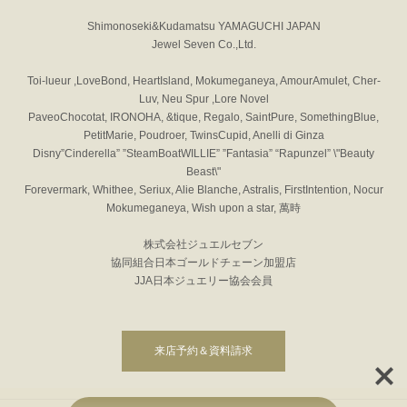
Shimonoseki&Kudamatsu YAMAGUCHI JAPAN
Jewel Seven Co.,Ltd.
Toi-lueur ,LoveBond, HeartIsland, Mokumeganeya, AmourAmulet, Cher-
Luv, Neu Spur ,Lore Novel
PaveoChocotat, IRONOHA, &tique, Regalo, SaintPure, SomethingBlue,
PetitMarie, Poudroer, TwinsCupid, Anelli di Ginza
Disny”Cinderella” ”SteamBoatWILLIE” ”Fantasia” “Rapunzel” \"Beauty
Beast\"
Forevermark, Whithee, Seriux, Alie Blanche, Astralis, FirstIntention, Nocur
Mokumeganeya, Wish upon a star, 萬時
株式会社ジュエルセブン
協同組合日本ゴールドチェーン加盟店
JJA日本ジュエリー協会会員
来店予約＆資料請求