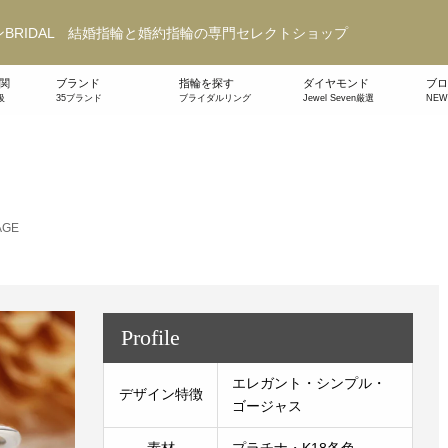
BRIDAL 結婚指輪と婚約指輪の専門セレクトショップ
関
ブランド
指輪を探す
ダイヤモンド
ブロ
級
35ブランド
ブライダルリング
Jewel Seven厳選
NE
AGE
Profile
エレガント・シンプル・
デザイン特徴
ゴージャス