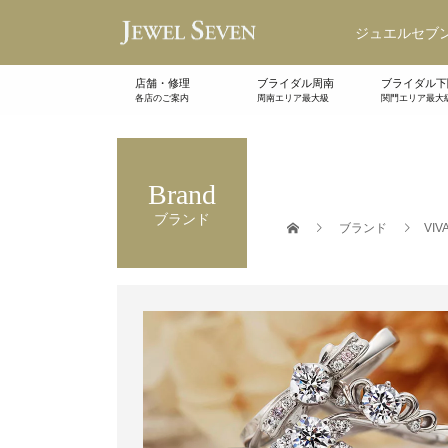
ジュエルセブン
店舗・修理
ブライダル周南
ブライダル下
各店のご案内
周南エリア最大級
関門エリア最大
Brand
ブランド
ブランド
VIV