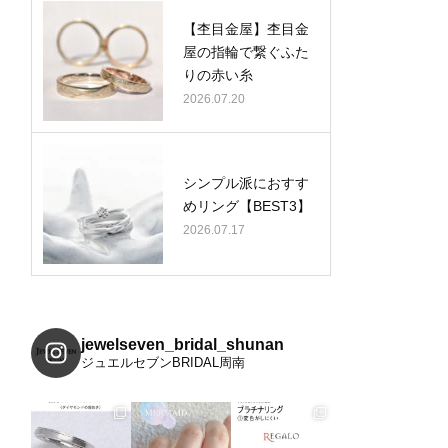
【杢目金屋】杢目金
屋の指輪で繋ぐふた
りの赤い糸
2026.07.20
シンプル派におすす
めリング【BEST3】
2026.07.17
jewelseven_bridal_shunan
ジュエルセブンBRIDAL周南