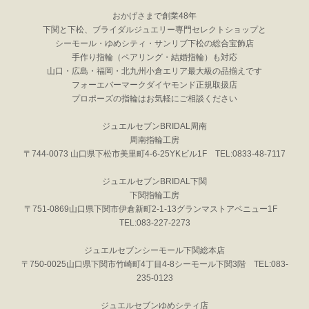
おかげさまで創業48年
下関と下松、ブライダルジュエリー専門セレクトショップと
シーモール・ゆめシティ・サンリブ下松の総合宝飾店
手作り指輪（ペアリング・結婚指輪）も対応
山口・広島・福岡・北九州小倉エリア最大級の品揃えです
フォーエバーマークダイヤモンド正規取扱店
プロポーズの指輪はお気軽にご相談ください
ジュエルセブンBRIDAL周南
周南指輪工房
〒744-0073 山口県下松市美里町4-6-25YKビル1F TEL:0833-48-7117
ジュエルセブンBRIDAL下関
下関指輪工房
〒751-0869山口県下関市伊倉新町2-1-13グランマストアベニュー1F
TEL:083-227-2273
ジュエルセブンシーモール下関総本店
〒750-0025山口県下関市竹崎町4丁目4-8シーモール下関3階 TEL:083-
235-0123
ジュエルセブンゆめシティ店