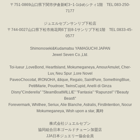
〒751-0869山口県下関市伊倉新町3−1-1ゆめシティ1階 TEL:083-250-
7177
ジュエルセブンサンリブ下松店
〒744-0027山口県下松市南花岡6丁目8-1サンリブ下松1階 TEL:0833-45-
0577
Shimonoseki&Kudamatsu YAMAGUCHI JAPAN
Jewel Seven Co.,Ltd.
Toi-lueur ,LoveBond, HeartIsland, Mokumeganeya, AmourAmulet, Cher-
Luv, Neu Spur ,Lore Novel
PaveoChocotat, IRONOHA, &tique, Regalo, SaintPure, SomethingBlue,
PetitMarie, Poudroer, TwinsCupid, Anelli di Ginza
Disny”Cinderella” ”SteamBoatWILLIE” ”Fantasia” “Rapunzel” \"Beauty
Beast\"
Forevermark, Whithee, Seriux, Alie Blanche, Astralis, FirstIntention, Nocur
Mokumeganeya, Wish upon a star, 萬時
株式会社ジュエルセブン
協同組合日本ゴールドチェーン加盟店
JJA日本ジュエリー協会会員