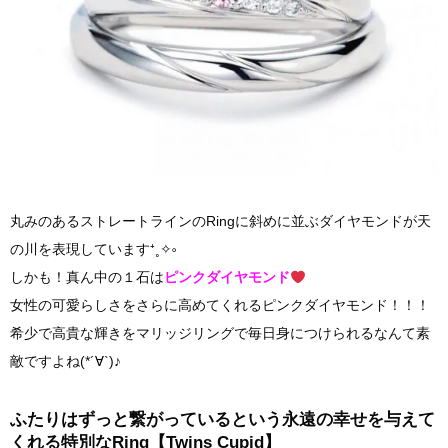
丸みのあるストレートラインのRingに斜めに並ぶダイヤモンドが天
の川を表現しています⁺˳✧༚
しかも！真ん中の１石は
ピンクダイヤモンド
女性の可愛らしさをさらに高めてくれるピンクダイヤモンド！！！
希少で高貴な輝きをマリッジリングで毎日身につけられるなんて素
敵ですよね(*´∀`)♪
ふたりはずっと繋がっているという永遠の幸せを与えて
くれる特別なRing【Twins Cupid】