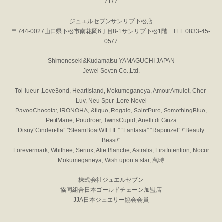
7177
ジュエルセブンサンリブ下松店
〒744-0027山口県下松市南花岡6丁目8-1サンリブ下松1階 TEL:0833-45-
0577
Shimonoseki&Kudamatsu YAMAGUCHI JAPAN
Jewel Seven Co.,Ltd.
Toi-lueur ,LoveBond, HeartIsland, Mokumeganeya, AmourAmulet, Cher-
Luv, Neu Spur ,Lore Novel
PaveoChocotat, IRONOHA, &tique, Regalo, SaintPure, SomethingBlue,
PetitMarie, Poudroer, TwinsCupid, Anelli di Ginza
Disny”Cinderella” ”SteamBoatWILLIE” ”Fantasia” “Rapunzel” \"Beauty
Beast\"
Forevermark, Whithee, Seriux, Alie Blanche, Astralis, FirstIntention, Nocur
Mokumeganeya, Wish upon a star, 萬時
株式会社ジュエルセブン
協同組合日本ゴールドチェーン加盟店
JJA日本ジュエリー協会会員