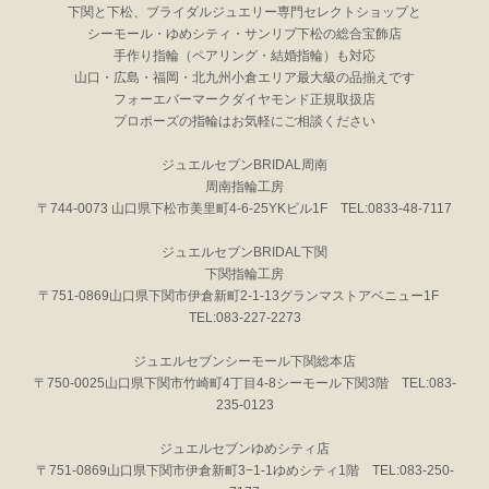
下関と下松、ブライダルジュエリー専門セレクトショップと
シーモール・ゆめシティ・サンリブ下松の総合宝飾店
手作り指輪（ペアリング・結婚指輪）も対応
山口・広島・福岡・北九州小倉エリア最大級の品揃えです
フォーエバーマークダイヤモンド正規取扱店
プロポーズの指輪はお気軽にご相談ください
ジュエルセブンBRIDAL周南
周南指輪工房
〒744-0073 山口県下松市美里町4-6-25YKビル1F TEL:0833-48-7117
ジュエルセブンBRIDAL下関
下関指輪工房
〒751-0869山口県下関市伊倉新町2-1-13グランマストアベニュー1F
TEL:083-227-2273
ジュエルセブンシーモール下関総本店
〒750-0025山口県下関市竹崎町4丁目4-8シーモール下関3階 TEL:083-
235-0123
ジュエルセブンゆめシティ店
〒751-0869山口県下関市伊倉新町3−1-1ゆめシティ1階 TEL:083-250-