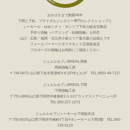
おかげさまで創業48年
下関と下松、ブライダルジュエリー専門セレクトショップと
シーモール・ゆめシティ・サンリブ下松の総合宝飾店
手作り指輪（ペアリング・結婚指輪）も対応
山口・広島・福岡・北九州小倉エリア最大級の品揃えです
フォーエバーマークダイヤモンド正規取扱店
プロポーズの指輪はお気軽にご相談ください
ジュエルセブンBRIDAL周南
周南指輪工房
〒744-0073 山口県下松市美里町4-6-25YKビル1F TEL:0833-48-7117
ジュエルセブンBRIDAL下関
下関指輪工房
〒751-0869山口県下関市伊倉新町2-1-13グランマストアベニュー1F
TEL:083-227-2273
ジュエルセブンシーモール下関総本店
〒750-0025山口県下関市竹崎町4丁目4-8シーモール下関3階 TEL:083-
235-0123