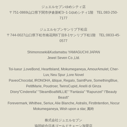
ジュエルセブンゆめシティ店
〒751-0869山口県下関市伊倉新町3−1-1ゆめシティ1階 TEL:083-250-
7177
ジュエルセブンサンリブ下松店
〒744-0027山口県下松市南花岡6丁目8-1サンリブ下松1階 TEL:0833-45-
0577
Shimonoseki&Kudamatsu YAMAGUCHI JAPAN
Jewel Seven Co.,Ltd.
Toi-lueur ,LoveBond, HeartIsland, Mokumeganeya, AmourAmulet, Cher-
Luv, Neu Spur ,Lore Novel
PaveoChocotat, IRONOHA, &tique, Regalo, SaintPure, SomethingBlue,
PetitMarie, Poudroer, TwinsCupid, Anelli di Ginza
Disny”Cinderella” ”SteamBoatWILLIE” ”Fantasia” “Rapunzel” \"Beauty
Beast\"
Forevermark, Whithee, Seriux, Alie Blanche, Astralis, FirstIntention, Nocur
Mokumeganeya, Wish upon a star, 萬時
株式会社ジュエルセブン
協同組合日本ゴールドチェーン加盟店