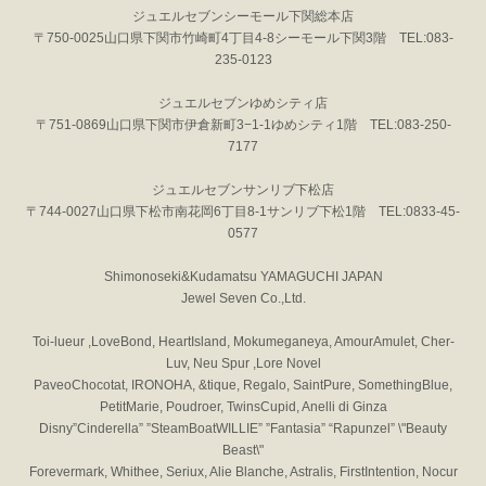
ジュエルセブンシーモール下関総本店
〒750-0025山口県下関市竹崎町4丁目4-8シーモール下関3階 TEL:083-
235-0123
ジュエルセブンゆめシティ店
〒751-0869山口県下関市伊倉新町3−1-1ゆめシティ1階 TEL:083-250-
7177
ジュエルセブンサンリブ下松店
〒744-0027山口県下松市南花岡6丁目8-1サンリブ下松1階 TEL:0833-45-
0577
Shimonoseki&Kudamatsu YAMAGUCHI JAPAN
Jewel Seven Co.,Ltd.
Toi-lueur ,LoveBond, HeartIsland, Mokumeganeya, AmourAmulet, Cher-
Luv, Neu Spur ,Lore Novel
PaveoChocotat, IRONOHA, &tique, Regalo, SaintPure, SomethingBlue,
PetitMarie, Poudroer, TwinsCupid, Anelli di Ginza
Disny”Cinderella” ”SteamBoatWILLIE” ”Fantasia” “Rapunzel” \"Beauty
Beast\"
Forevermark, Whithee, Seriux, Alie Blanche, Astralis, FirstIntention, Nocur