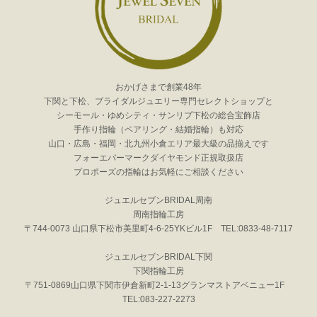
おかげさまで創業48年
下関と下松、ブライダルジュエリー専門セレクトショップと
シーモール・ゆめシティ・サンリブ下松の総合宝飾店
手作り指輪（ペアリング・結婚指輪）も対応
山口・広島・福岡・北九州小倉エリア最大級の品揃えです
フォーエバーマークダイヤモンド正規取扱店
プロポーズの指輪はお気軽にご相談ください
ジュエルセブンBRIDAL周南
周南指輪工房
〒744-0073 山口県下松市美里町4-6-25YKビル1F TEL:0833-48-7117
ジュエルセブンBRIDAL下関
下関指輪工房
〒751-0869山口県下関市伊倉新町2-1-13グランマストアベニュー1F
TEL:083-227-2273