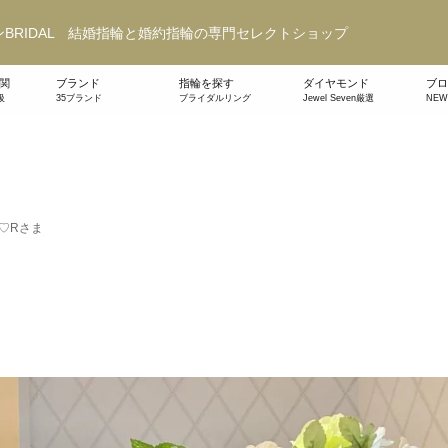
BRIDAL 結婚指輪と婚約指輪の専門セレクトショップ
関
ブランド
指輪を探す
ダイヤモンド
ブロ
級
35ブランド
ブライダルリング
Jewel Seven厳選
NE
♡Rさま