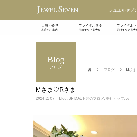
ジュエルセブン
店舗・修理
ブライダル周南
ブライダル下
各店のご案内
周南エリア最大級
関門エリア最大
Blog
ブログ
ブログ
Mさま
Mさま♡Rさま
2024.11.07
Blog
,
BRIDAL下関のブログ
,
幸せカップル♪