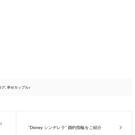
ログ
,
幸せカップル♪
が
”Disney シンデレラ” 婚約指輪をご紹介