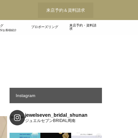
来店予約＆資料請求
来店予約・資料請
グ
プロポーズリング
求
WS/お客様紹介
Instagram
jewelseven_bridal_shunan
ジュエルセブンBRIDAL周南