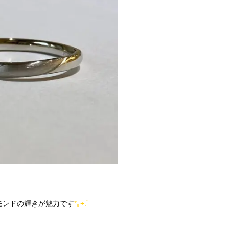
モンドの輝きが魅力です
*｡+.ﾟ