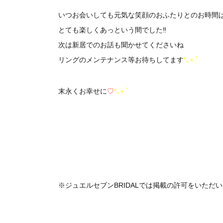
いつお会いしても元気な笑顔のおふたりとのお時間
とても楽しくあっという間でした‼︎
次は新居でのお話も聞かせてくださいね
リングのメンテナンス等お待ちしてます
*｡+.ﾟ
末永くお幸せに
♡
*｡+.ﾟ
※ジュエルセブンBRIDALでは掲載の許可をいただ