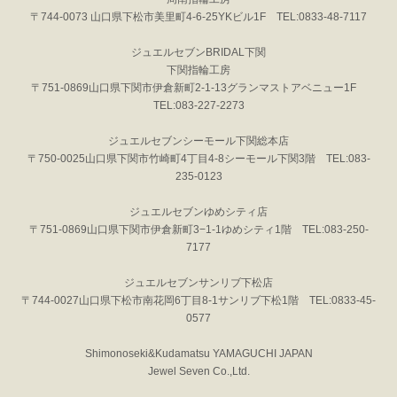
〒744-0073 山口県下松市美里町4-6-25YKビル1F TEL:0833-48-7117
ジュエルセブンBRIDAL下関
下関指輪工房
〒751-0869山口県下関市伊倉新町2-1-13グランマストアベニュー1F
TEL:083-227-2273
ジュエルセブンシーモール下関総本店
〒750-0025山口県下関市竹崎町4丁目4-8シーモール下関3階 TEL:083-
235-0123
ジュエルセブンゆめシティ店
〒751-0869山口県下関市伊倉新町3−1-1ゆめシティ1階 TEL:083-250-
7177
ジュエルセブンサンリブ下松店
〒744-0027山口県下松市南花岡6丁目8-1サンリブ下松1階 TEL:0833-45-
0577
Shimonoseki&Kudamatsu YAMAGUCHI JAPAN
Jewel Seven Co.,Ltd.