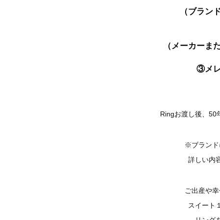
（ブラン
（メーカーま
③メ
Ringお渡し後、
※ブランド
詳しい内
ご出産や幸
スイート