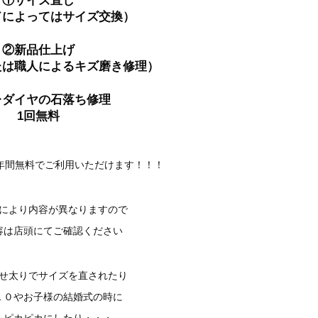
①サイズ直し
ドによってはサイズ交換）
②
新品仕上げ
たは職人によるキズ磨き修理）
レダイヤの石落ち修理
1回無料
50年間無料でご利用いただけます！！！
により内容が異なりますので
容は店頭にてご確認ください
せ太りでサイズを直されたり
１０やお子様の結婚式の時に