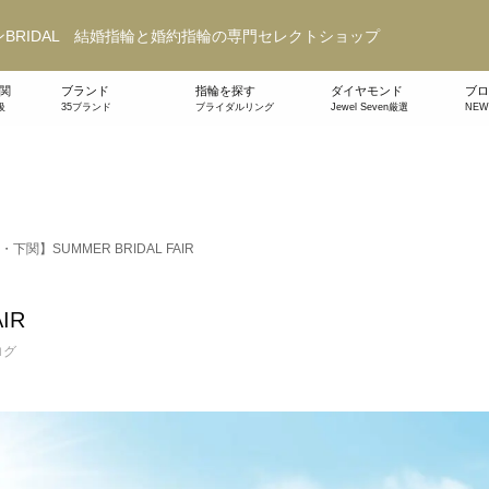
BRIDAL 結婚指輪と婚約指輪の専門セレクトショップ
関
ブランド
指輪を探す
ダイヤモンド
ブロ
級
35ブランド
ブライダルリング
Jewel Seven厳選
NE
下関】SUMMER BRIDAL FAIR
IR
ログ