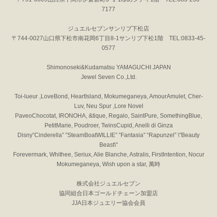
7177
ジュエルセブンサンリブ下松店
〒744-0027山口県下松市南花岡6丁目8-1サンリブ下松1階 TEL:0833-45-
0577
Shimonoseki&Kudamatsu YAMAGUCHI JAPAN
Jewel Seven Co.,Ltd.
Toi-lueur ,LoveBond, HeartIsland, Mokumeganeya, AmourAmulet, Cher-
Luv, Neu Spur ,Lore Novel
PaveoChocotat, IRONOHA, &tique, Regalo, SaintPure, SomethingBlue,
PetitMarie, Poudroer, TwinsCupid, Anelli di Ginza
Disny”Cinderella” ”SteamBoatWILLIE” ”Fantasia” “Rapunzel” \"Beauty
Beast\"
Forevermark, Whithee, Seriux, Alie Blanche, Astralis, FirstIntention, Nocur
Mokumeganeya, Wish upon a star, 萬時
株式会社ジュエルセブン
協同組合日本ゴールドチェーン加盟店
JJA日本ジュエリー協会会員