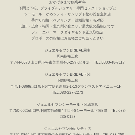
おかげさまで創業48年
下関と下松、ブライダルジュエリー専門セレクトショップと
シーモール・ゆめシティ・サンリブ下松の総合宝飾店
手作り指輪（ペアリング・結婚指輪）も対応
山口・広島・福岡・北九州小倉エリア最大級の品揃えです
フォーエバーマークダイヤモンド正規取扱店
プロポーズの指輪はお気軽にご相談ください
ジュエルセブンBRIDAL周南
周南指輪工房
〒744-0073 山口県下松市美里町4-6-25YKビル1F TEL:0833-48-7117
ジュエルセブンBRIDAL下関
下関指輪工房
〒751-0869山口県下関市伊倉新町2-1-13グランマストアベニュー1F
TEL:083-227-2273
ジュエルセブンシーモール下関総本店
〒750-0025山口県下関市竹崎町4丁目4-8シーモール下関3階 TEL:083-
235-0123
ジュエルセブンゆめシティ店
〒751-0869山口県下関市伊倉新町3−1-1ゆめシティ1階 TEL:083-250-