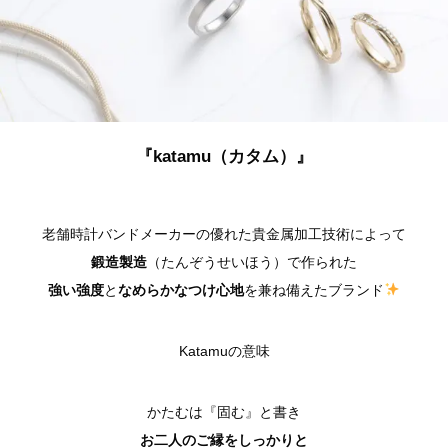
『katamu（カタム）』
老舗時計バンドメーカーの優れた貴金属加工技術によって
鍛造製造
（たんぞうせいほう）で作られた
強い強度
と
なめらかなつけ心地
を兼ね備えたブランド
Katamuの意味
かたむは『固む』と書き
お二人のご縁をしっかりと