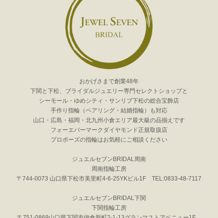
おかげさまで創業48年
下関と下松、ブライダルジュエリー専門セレクトショップと
シーモール・ゆめシティ・サンリブ下松の総合宝飾店
手作り指輪（ペアリング・結婚指輪）も対応
山口・広島・福岡・北九州小倉エリア最大級の品揃えです
フォーエバーマークダイヤモンド正規取扱店
プロポーズの指輪はお気軽にご相談ください
ジュエルセブンBRIDAL周南
周南指輪工房
〒744-0073 山口県下松市美里町4-6-25YKビル1F TEL:0833-48-7117
ジュエルセブンBRIDAL下関
下関指輪工房
〒751-0869山口県下関市伊倉新町2-1-13グランマストアベニュー1F