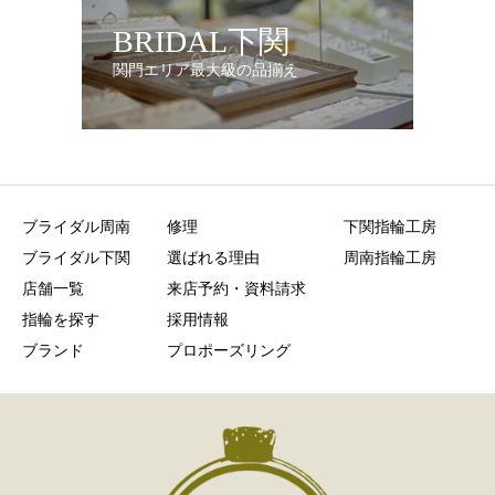
BRIDAL下関
関門エリア最大級の品揃え
ブライダル周南
修理
下関指輪工房
ブライダル下関
選ばれる理由
周南指輪工房
店舗一覧
来店予約・資料請求
指輪を探す
採用情報
ブランド
プロポーズリング