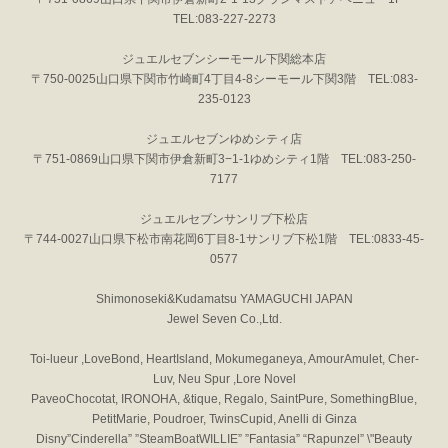
TEL:083-227-2273
ジュエルセブンシーモール下関総本店
〒750-0025山口県下関市竹崎町4丁目4-8シーモール下関3階 TEL:083-
235-0123
ジュエルセブンゆめシティ店
〒751-0869山口県下関市伊倉新町3−1-1ゆめシティ1階 TEL:083-250-
7177
ジュエルセブンサンリブ下松店
〒744-0027山口県下松市南花岡6丁目8-1サンリブ下松1階 TEL:0833-45-
0577
Shimonoseki&Kudamatsu YAMAGUCHI JAPAN
Jewel Seven Co.,Ltd.
Toi-lueur ,LoveBond, HeartIsland, Mokumeganeya, AmourAmulet, Cher-
Luv, Neu Spur ,Lore Novel
PaveoChocotat, IRONOHA, &tique, Regalo, SaintPure, SomethingBlue,
PetitMarie, Poudroer, TwinsCupid, Anelli di Ginza
Disny”Cinderella” ”SteamBoatWILLIE” ”Fantasia” “Rapunzel” \"Beauty