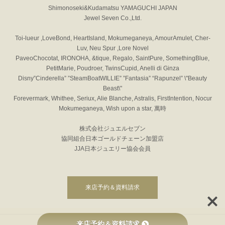
Shimonoseki&Kudamatsu YAMAGUCHI JAPAN
Jewel Seven Co.,Ltd.
Toi-lueur ,LoveBond, HeartIsland, Mokumeganeya, AmourAmulet, Cher-
Luv, Neu Spur ,Lore Novel
PaveoChocotat, IRONOHA, &tique, Regalo, SaintPure, SomethingBlue,
PetitMarie, Poudroer, TwinsCupid, Anelli di Ginza
Disny”Cinderella” ”SteamBoatWILLIE” ”Fantasia” “Rapunzel” \"Beauty
Beast\"
Forevermark, Whithee, Seriux, Alie Blanche, Astralis, FirstIntention, Nocur
Mokumeganeya, Wish upon a star, 萬時
株式会社ジュエルセブン
協同組合日本ゴールドチェーン加盟店
JJA日本ジュエリー協会会員
来店予約＆資料請求
来店予約＆資料請求