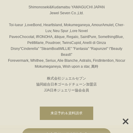
Shimonoseki&Kudamatsu YAMAGUCHI JAPAN
Jewel Seven Co.,Ltd.
Toi-lueur ,LoveBond, HeartIsland, Mokumeganeya, AmourAmulet, Cher-
Luv, Neu Spur ,Lore Novel
PaveoChocotat, IRONOHA, &tique, Regalo, SaintPure, SomethingBlue,
PetitMarie, Poudroer, TwinsCupid, Anelli di Ginza
Disny”Cinderella” ”SteamBoatWILLIE” ”Fantasia” “Rapunzel” \"Beauty
Beast\"
Forevermark, Whithee, Seriux, Alie Blanche, Astralis, FirstIntention, Nocur
Mokumeganeya, Wish upon a star, 萬時
株式会社ジュエルセブン
協同組合日本ゴールドチェーン加盟店
JJA日本ジュエリー協会会員
来店予約＆資料請求