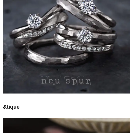
&tique