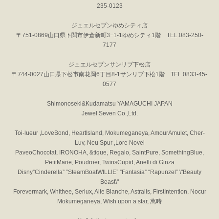
235-0123
ジュエルセブンゆめシティ店
〒751-0869山口県下関市伊倉新町3−1-1ゆめシティ1階 TEL:083-250-
7177
ジュエルセブンサンリブ下松店
〒744-0027山口県下松市南花岡6丁目8-1サンリブ下松1階 TEL:0833-45-
0577
Shimonoseki&Kudamatsu YAMAGUCHI JAPAN
Jewel Seven Co.,Ltd.
Toi-lueur ,LoveBond, HeartIsland, Mokumeganeya, AmourAmulet, Cher-
Luv, Neu Spur ,Lore Novel
PaveoChocotat, IRONOHA, &tique, Regalo, SaintPure, SomethingBlue,
PetitMarie, Poudroer, TwinsCupid, Anelli di Ginza
Disny”Cinderella” ”SteamBoatWILLIE” ”Fantasia” “Rapunzel” \"Beauty
Beast\"
Forevermark, Whithee, Seriux, Alie Blanche, Astralis, FirstIntention, Nocur
Mokumeganeya, Wish upon a star, 萬時