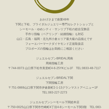
おかげさまで創業48年
下関と下松、ブライダルジュエリー専門セレクトショップと
シーモール・ゆめシティ・サンリブ下松の総合宝飾店
手作り指輪（ペアリング・結婚指輪）も対応
山口・広島・福岡・北九州小倉エリア最大級の品揃えです
フォーエバーマークダイヤモンド正規取扱店
プロポーズの指輪はお気軽にご相談ください
ジュエルセブンBRIDAL周南
周南指輪工房
〒744-0073 山口県下松市美里町4-6-25YKビル1F TEL:0833-48-7117
ジュエルセブンBRIDAL下関
下関指輪工房
〒751-0869山口県下関市伊倉新町2-1-13グランマストアベニュー1F
TEL:083-227-2273
ジュエルセブンシーモール下関総本店
〒750-0025山口県下関市竹崎町4丁目4-8シーモール下関3階 TEL:083-