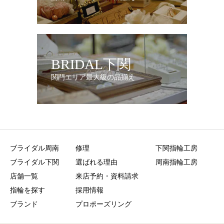
BRIDAL下関
関門エリア最大級の品揃え
ブライダル周南
修理
下関指輪工房
ブライダル下関
選ばれる理由
周南指輪工房
店舗一覧
来店予約・資料請求
指輪を探す
採用情報
ブランド
プロポーズリング