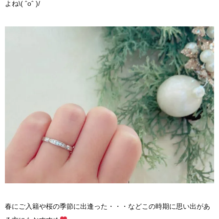
よね\( ˆoˆ )/
春にご入籍や桜の季節に出逢った・・・などこの時期に思い出があ