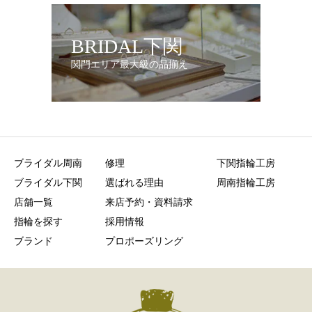
BRIDAL下関
関門エリア最大級の品揃え
ブライダル周南
修理
下関指輪工房
ブライダル下関
選ばれる理由
周南指輪工房
店舗一覧
来店予約・資料請求
指輪を探す
採用情報
ブランド
プロポーズリング