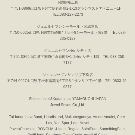
下関指輪工房
〒751-0869山口県下関市伊倉新町2-1-13グランマストアベニュー1F
TEL:083-227-2273
ジュエルセブンシーモール下関総本店
〒750-0025山口県下関市竹崎町4丁目4-8シーモール下関3階 TEL:083-
235-0123
ジュエルセブンゆめシティ店
〒751-0869山口県下関市伊倉新町3−1-1ゆめシティ1階 TEL:083-250-
7177
ジュエルセブンサンリブ下松店
〒744-0027山口県下松市南花岡6丁目8-1サンリブ下松1階 TEL:0833-45-
0577
Shimonoseki&Kudamatsu YAMAGUCHI JAPAN
Jewel Seven Co.,Ltd.
Toi-lueur ,LoveBond, HeartIsland, Mokumeganeya, AmourAmulet, Cher-
Luv, Neu Spur ,Lore Novel
PaveoChocotat, IRONOHA, &tique, Regalo, SaintPure, SomethingBlue,