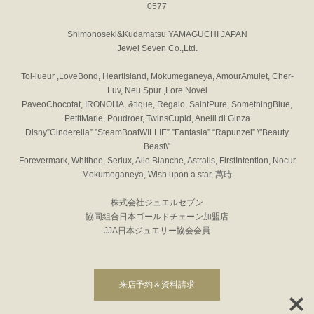
0577
Shimonoseki&Kudamatsu YAMAGUCHI JAPAN
Jewel Seven Co.,Ltd.
Toi-lueur ,LoveBond, HeartIsland, Mokumeganeya, AmourAmulet, Cher-
Luv, Neu Spur ,Lore Novel
PaveoChocotat, IRONOHA, &tique, Regalo, SaintPure, SomethingBlue,
PetitMarie, Poudroer, TwinsCupid, Anelli di Ginza
Disny”Cinderella” ”SteamBoatWILLIE” ”Fantasia” “Rapunzel” \"Beauty
Beast\"
Forevermark, Whithee, Seriux, Alie Blanche, Astralis, FirstIntention, Nocur
Mokumeganeya, Wish upon a star, 萬時
株式会社ジュエルセブン
協同組合日本ゴールドチェーン加盟店
JJA日本ジュエリー協会会員
来店予約＆資料請求