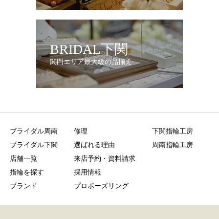
BRIDAL下関
関門エリア最大級の品揃え
ブライダル周南
修理
下関指輪工房
ブライダル下関
選ばれる理由
周南指輪工房
店舗一覧
来店予約・資料請求
指輪を探す
採用情報
ブランド
プロポーズリング