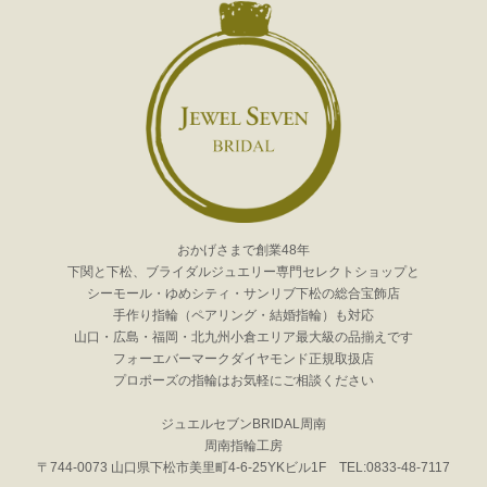
おかげさまで創業48年
下関と下松、ブライダルジュエリー専門セレクトショップと
シーモール・ゆめシティ・サンリブ下松の総合宝飾店
手作り指輪（ペアリング・結婚指輪）も対応
山口・広島・福岡・北九州小倉エリア最大級の品揃えです
フォーエバーマークダイヤモンド正規取扱店
プロポーズの指輪はお気軽にご相談ください
ジュエルセブンBRIDAL周南
周南指輪工房
〒744-0073 山口県下松市美里町4-6-25YKビル1F TEL:0833-48-7117