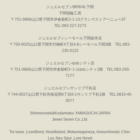
ジュエルセブンBRIDAL下関
下関指輪工房
〒751-0869山口県下関市伊倉新町2-1-13グランマストアベニュー1F
TEL:083-227-2273
ジュエルセブンシーモール下関総本店
〒750-0025山口県下関市竹崎町4丁目4-8シーモール下関3階 TEL:083-
235-0123
ジュエルセブンゆめシティ店
〒751-0869山口県下関市伊倉新町3−1-1ゆめシティ1階 TEL:083-250-
7177
ジュエルセブンサンリブ下松店
〒744-0027山口県下松市南花岡6丁目8-1サンリブ下松1階 TEL:0833-45-
0577
Shimonoseki&Kudamatsu YAMAGUCHI JAPAN
Jewel Seven Co.,Ltd.
Toi-lueur ,LoveBond, HeartIsland, Mokumeganeya, AmourAmulet, Cher-
Luv, Neu Spur ,Lore Novel