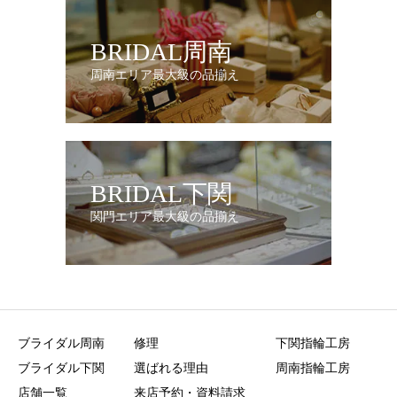
BRIDAL周南
周南エリア最大級の品揃え
BRIDAL下関
関門エリア最大級の品揃え
ブライダル周南
修理
下関指輪工房
ブライダル下関
選ばれる理由
周南指輪工房
店舗一覧
来店予約・資料請求