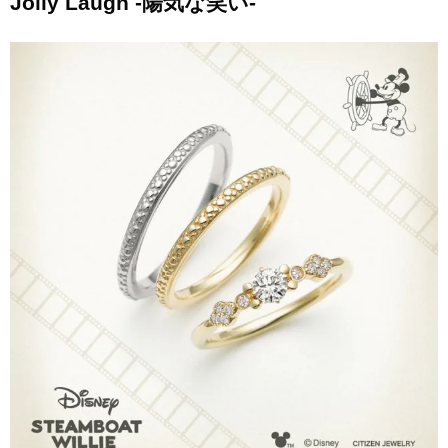
Jolly Laugh -陽気な笑い-