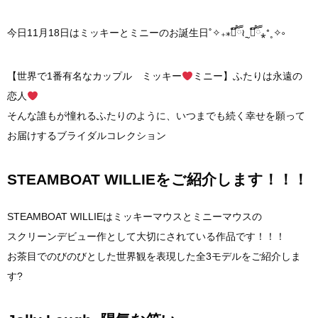
今日11月18日はミッキーとミニーのお誕生日˚✧₊⁎❝᷀ົཽ≀ˍ̮ ❝᷀ົཽ⁎⁺˳✧༚
【世界で1番有名なカップル ミッキー
ミニー】ふたりは永遠の
恋人
そんな誰もが憧れるふたりのように、いつまでも続く幸せを願って
お届けするブライダルコレクション
STEAMBOAT WILLIEをご紹介します！！！
STEAMBOAT WILLIEはミッキーマウスとミニーマウスの
スクリーンデビュー作として大切にされている作品です！！！
お茶目でのびのびとした世界観を表現した全3モデルをご紹介しま
す?