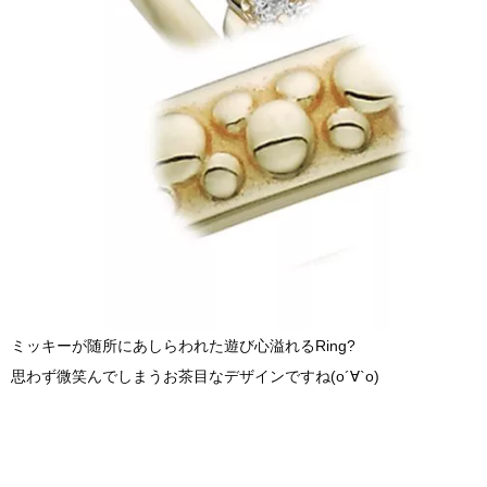
ミッキーが随所にあしらわれた遊び心溢れるRing?
思わず微笑んでしまうお茶目なデザインですね(о´∀`о)