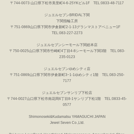
〒744-0073 山口県下松市美里町4-6-25YKビル1F TEL:0833-48-7117
ジュエルセブンBRIDAL下関
下関指輪工房
〒751-0869山口県下関市伊倉新町2-1-13グランマストアベニュー1F
TEL:083-227-2273
ジュエルセブンシーモール下関総本店
〒750-0025山口県下関市竹崎町4丁目4-8シーモール下関3階 TEL:083-
235-0123
ジュエルセブンゆめシティ店
〒751-0869山口県下関市伊倉新町3−1-1ゆめシティ1階 TEL:083-250-
7177
ジュエルセブンサンリブ下松店
〒744-0027山口県下松市南花岡6丁目8-1サンリブ下松1階 TEL:0833-45-
0577
Shimonoseki&Kudamatsu YAMAGUCHI JAPAN
Jewel Seven Co.,Ltd.