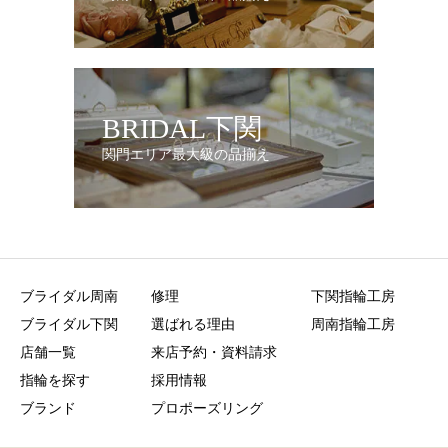
BRIDAL下関
関門エリア最大級の品揃え
ブライダル周南
修理
下関指輪工房
ブライダル下関
選ばれる理由
周南指輪工房
店舗一覧
来店予約・資料請求
指輪を探す
採用情報
ブランド
プロポーズリング